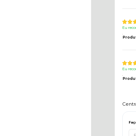
Eu reco
Produ
Eu reco
Produ
Centr
Faç