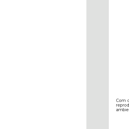
Com d
reprod
ambien