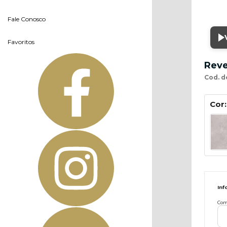
Fale Conosco
Favoritos
Reve
Cod. d
Cor
Inf
Com