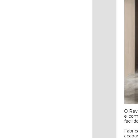
O Reve
e com
facili
Fabri
acaba