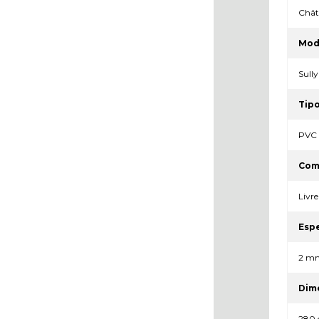
Chât
Mode
Sully
Tipo
PVC 
Com
Livre
Esp
2 m
Dim
280 