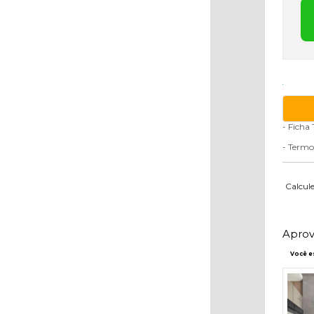
- Ficha 
- Termo
Calcule
Aprov
Você e