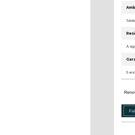
Amb
Salas
Resi
À águ
Gar
5 an
Renov