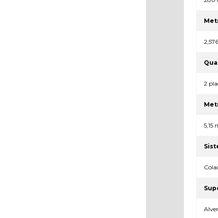
Met
2,57
Qua
2 pla
Met
5,15 
Sist
Cola
Supe
Alven