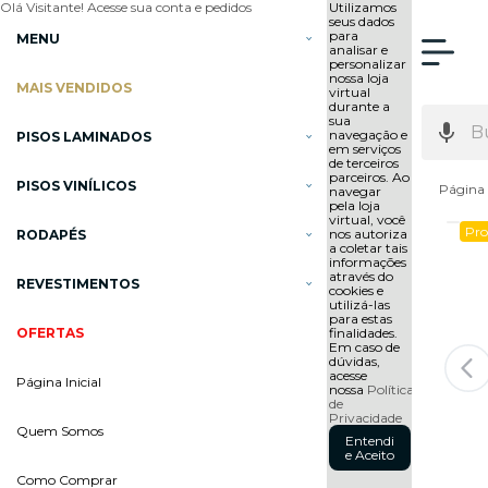
Olá Visitante!
Acesse sua conta e pedidos
Utilizamos
seus dados
para
MENU
analisar e
personalizar
nossa loja
MAIS VENDIDOS
virtual
durante a
sua
navegação e
PISOS LAMINADOS
em serviços
de terceiros
parceiros. Ao
PISOS VINÍLICOS
Página 
navegar
pela loja
virtual, você
Pr
nos autoriza
RODAPÉS
a coletar tais
informações
através do
REVESTIMENTOS
cookies e
utilizá-las
para estas
OFERTAS
finalidades.
Em caso de
dúvidas,
acesse
Página Inicial
nossa
Política
de
Privacidade
Quem Somos
Entendi
e Aceito
Como Comprar