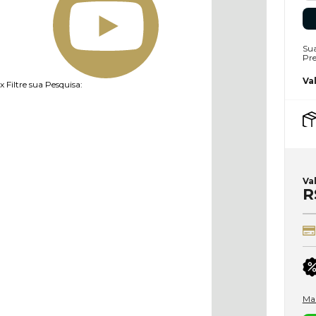
Sua
Pre
Va
x
Filtre sua Pesquisa:
Va
R
Ma