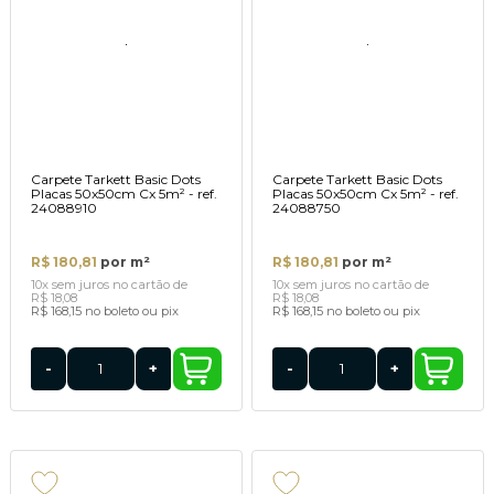
Carpete Tarkett Basic Dots
Carpete Tarkett Basic Dots
Placas 50x50cm Cx 5m² - ref.
Placas 50x50cm Cx 5m² - ref.
24088910
24088750
R$ 180,81
por m²
R$ 180,81
por m²
10x
sem juros
no cartão
de
10x
sem juros
no cartão
de
R$ 18,08
R$ 18,08
R$ 168,15
no boleto ou pix
R$ 168,15
no boleto ou pix
-
+
-
+