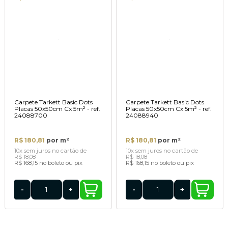
Carpete Tarkett Basic Dots
Carpete Tarkett Basic Dots
Placas 50x50cm Cx 5m² - ref.
Placas 50x50cm Cx 5m² - ref.
24088700
24088940
R$ 180,81
por m²
R$ 180,81
por m²
10x
sem juros
no cartão
de
10x
sem juros
no cartão
de
R$ 18,08
R$ 18,08
R$ 168,15
no boleto ou pix
R$ 168,15
no boleto ou pix
-
+
-
+