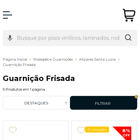
Página Inicial
Rodapés e Guarnições
Alizares Santa Luzia
Guarnição Frisada
Guarnição Frisada
5
Produtos em
1
página
DESTAQUES
FILTRAR
Promoção
8%
OFF