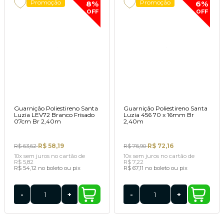
Promoção
Promoção
8%
6%
OFF
OFF
Guarnição Poliestireno Santa
Guarnição Poliestireno Santa
Luzia LEV72 Branco Frisado
Luzia 456 70 x 16mm Br
07cm Br 2,40m
2,40m
R$ 58,19
R$ 72,16
R$ 63,62
R$ 76,90
10x
sem juros
no cartão
de
10x
sem juros
no cartão
de
R$ 5,82
R$ 7,22
R$ 54,12
no boleto ou pix
R$ 67,11
no boleto ou pix
-
+
-
+