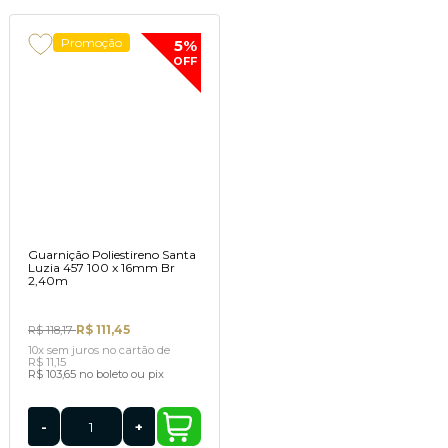
Promoção
5%
OFF
Guarnição Poliestireno Santa
Luzia 457 100 x 16mm Br
2,40m
R$ 111,45
R$ 118,17
10x
sem juros
no cartão
de
R$ 11,15
R$ 103,65
no boleto ou pix
-
+