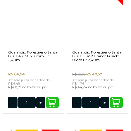
Guarnição Poliestireno Santa
Guarnição Poliestireno Santa
Luzia 455 50 x 16mm Br
Luzia LEV52 Branco Frisado
2,40m
05cm Br 2,40m
R$ 64,94
R$ 47,57
R$ 52,00
10x
sem juros
no cartão
de
10x
sem juros
no cartão
de
R$ 6,49
R$ 4,76
R$ 60,39
no boleto ou pix
R$ 44,24
no boleto ou pix
-
+
-
+