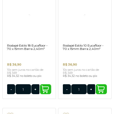
Rodapé Estilo 18 Eucafloor -
Rodapé Estilo 10 Eucafloor -
70 x 15mm Barra 2,40m²
70 x 15mm Barra 2,40m²
R$ 36,90
R$ 36,90
10x
sem juros
no cartão
de
10x
sem juros
no cartão
de
R$ 3,69
R$ 3,69
R$ 34,32
no boleto ou pix
R$ 34,32
no boleto ou pix
-
+
-
+