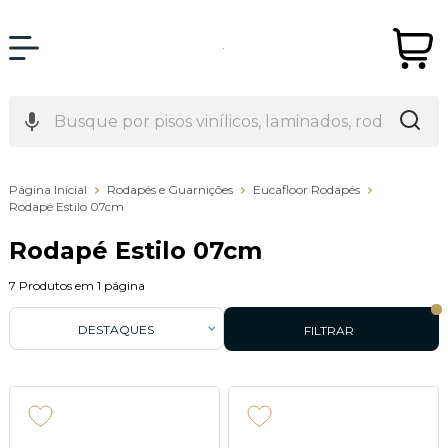
Página Inicial
Rodapés e Guarnições
Eucafloor Rodapés
Rodapé Estilo 07cm
Rodapé Estilo 07cm
7
Produtos em
1
página
DESTAQUES
FILTRAR