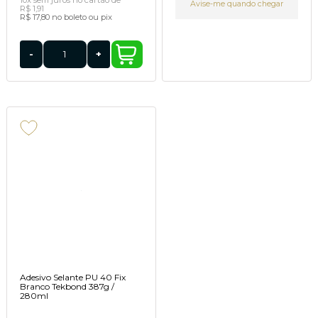
Avise-me quando chegar
R$ 1,91
R$ 17,80
no boleto ou pix
-
+
Adesivo Selante PU 40 Fix
Branco Tekbond 387g /
280ml