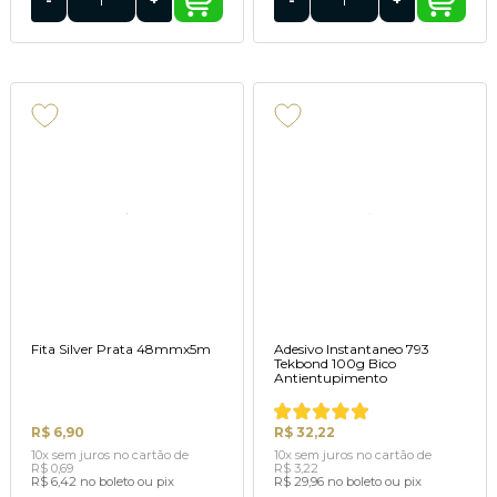
-
+
-
+
Fita Silver Prata 48mmx5m
Adesivo Instantaneo 793
Tekbond 100g Bico
Antientupimento
R$ 6,90
R$ 32,22
10x
sem juros
no cartão
de
10x
sem juros
no cartão
de
R$ 0,69
R$ 3,22
R$ 6,42
no boleto ou pix
R$ 29,96
no boleto ou pix