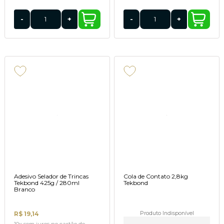
-
+
-
+
Adesivo Selador de Trincas
Cola de Contato 2,8kg
Tekbond 425g / 280ml
Tekbond
Branco
R$ 19,14
Produto Indisponível
10x
sem juros
no cartão
de