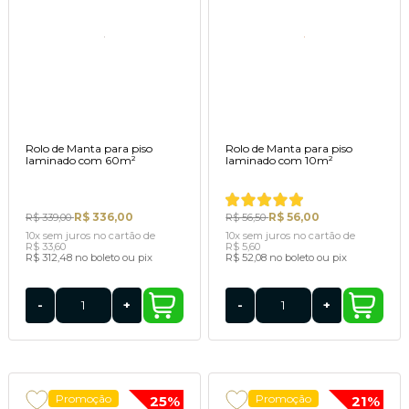
Rolo de Manta para piso
Rolo de Manta para piso
laminado com 60m²
laminado com 10m²
R$ 336,00
R$ 56,00
R$ 339,00
R$ 56,50
10x
sem juros
no cartão
de
10x
sem juros
no cartão
de
R$ 33,60
R$ 5,60
R$ 312,48
no boleto ou pix
R$ 52,08
no boleto ou pix
-
+
-
+
Promoção
Promoção
25%
21%