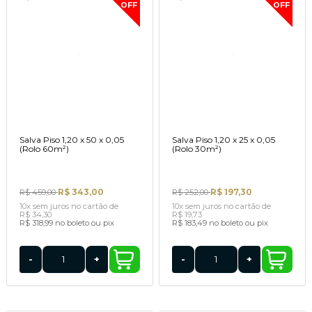
OFF
OFF
Salva Piso 1,20 x 50 x 0,05
Salva Piso 1,20 x 25 x 0,05
(Rolo 60m²)
(Rolo 30m²)
R$ 343,00
R$ 197,30
R$ 459,00
R$ 252,00
10x
sem juros
no cartão
de
10x
sem juros
no cartão
de
R$ 34,30
R$ 19,73
R$ 318,99
no boleto ou pix
R$ 183,49
no boleto ou pix
-
+
-
+