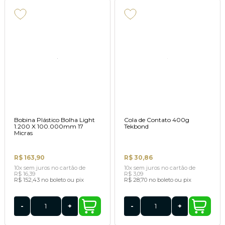
Bobina Plástico Bolha Light
Cola de Contato 400g
1.200 X 100.000mm 17
Tekbond
Micras
R$ 163,90
R$ 30,86
10x
sem juros
no cartão
de
10x
sem juros
no cartão
de
R$ 16,39
R$ 3,09
R$ 152,43
no boleto ou pix
R$ 28,70
no boleto ou pix
-
+
-
+