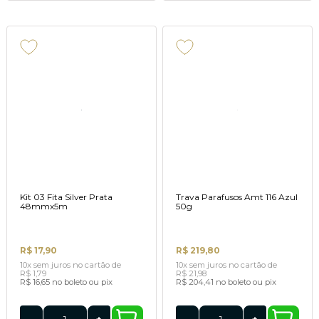
Kit 03 Fita Silver Prata
Trava Parafusos Amt 116 Azul
48mmx5m
50g
R$ 17,90
R$ 219,80
10x
sem juros
no cartão
de
10x
sem juros
no cartão
de
R$ 1,79
R$ 21,98
R$ 16,65
no boleto ou pix
R$ 204,41
no boleto ou pix