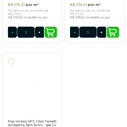
R$ 274,21
por m²
R$ 274,21
por m²
10x
sem juros
no cartão
de
10x
sem juros
no cartão
de
R$ 27,42
R$ 27,42
R$ 255,02
no boleto ou pix
R$ 255,02
no boleto ou pix
-
+
-
+
Piso Vinilico SPC Click Tarkett
Ambienta Tech 5mm - Ipê Cx