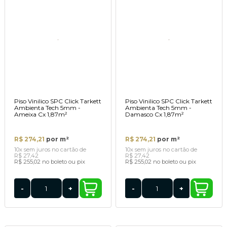
Piso Vinilico SPC Click Tarkett
Piso Vinilico SPC Click Tarkett
Ambienta Tech 5mm -
Ambienta Tech 5mm -
Ameixa Cx 1,87m²
Damasco Cx 1,87m²
R$ 274,21
por m²
R$ 274,21
por m²
10x
sem juros
no cartão
de
10x
sem juros
no cartão
de
R$ 27,42
R$ 27,42
R$ 255,02
no boleto ou pix
R$ 255,02
no boleto ou pix
-
+
-
+