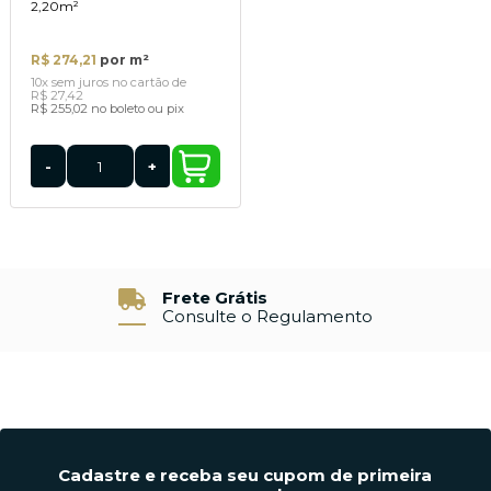
2,20m²
R$ 274,21
por m²
10x
sem juros
no cartão
de
R$ 27,42
R$ 255,02
no boleto ou pix
-
+
Frete Grátis
Consulte o Regulamento
Cadastre e receba seu cupom de primeira