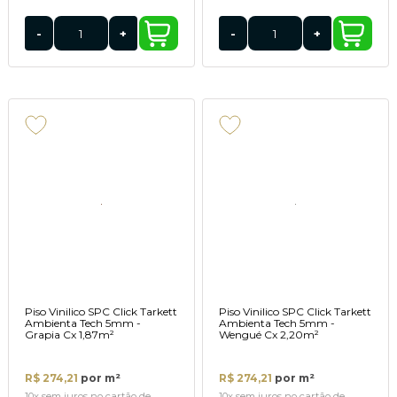
-
+
-
+
Piso Vinilico SPC Click Tarkett
Piso Vinilico SPC Click Tarkett
Ambienta Tech 5mm -
Ambienta Tech 5mm -
Grapia Cx 1,87m²
Wengué Cx 2,20m²
R$ 274,21
por m²
R$ 274,21
por m²
10x
sem juros
no cartão
de
10x
sem juros
no cartão
de