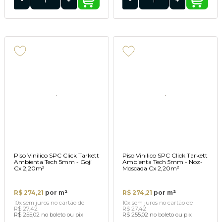
Piso Vinilico SPC Click Tarkett
Piso Vinilico SPC Click Tarkett
Ambienta Tech 5mm - Goji
Ambienta Tech 5mm - Noz-
Cx 2,20m²
Moscada Cx 2,20m²
R$ 274,21
por m²
R$ 274,21
por m²
10x
sem juros
no cartão
de
10x
sem juros
no cartão
de
R$ 27,42
R$ 27,42
R$ 255,02
no boleto ou pix
R$ 255,02
no boleto ou pix