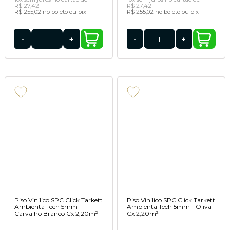
R$ 27,42
R$ 27,42
R$ 255,02
no boleto ou pix
R$ 255,02
no boleto ou pix
-
+
-
+
Piso Vinilico SPC Click Tarkett
Piso Vinilico SPC Click Tarkett
Ambienta Tech 5mm -
Ambienta Tech 5mm - Oliva
Carvalho Branco Cx 2,20m²
Cx 2,20m²