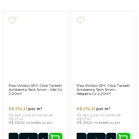
Piso Vinilico SPC Click Tarkett
Piso Vinilico SPC Click Tarkett
Ambienta Tech 5mm - Mel Cx
Ambienta Tech 5mm -
2,20m²
Nêspera Cx 2,20m²
R$ 274,21
por m²
R$ 274,21
por m²
10x
sem juros
no cartão
de
10x
sem juros
no cartão
de
R$ 27,42
R$ 27,42
R$ 255,02
no boleto ou pix
R$ 255,02
no boleto ou pix
-
+
-
+