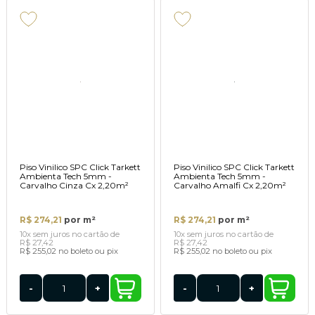
Piso Vinilico SPC Click Tarkett
Piso Vinilico SPC Click Tarkett
Ambienta Tech 5mm -
Ambienta Tech 5mm -
Carvalho Cinza Cx 2,20m²
Carvalho Amalfi Cx 2,20m²
R$ 274,21
por m²
R$ 274,21
por m²
10x
sem juros
no cartão
de
10x
sem juros
no cartão
de
R$ 27,42
R$ 27,42
R$ 255,02
no boleto ou pix
R$ 255,02
no boleto ou pix
-
+
-
+