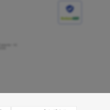
ubarão - SC
2026