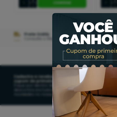
+
+
COMPRAR
-
-
Frete Grátis
Parc
Consulte o Regulamento
Pagu
Cadastre e receba seu
cupom de primeira compra!
Fique por dentro de
descontos exclusivos e
novidades no nosso site