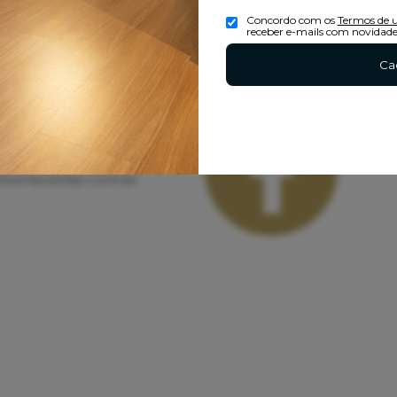
Concordo com os
Termos de 
receber e-mails com novidade
Ca
Redes Sociais
-1068
0494
ohomecenter.com.br