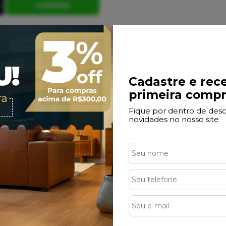
COMPRAR
ele em 10X sem Juros
7% de Descon
e com até 2 Cartões + Pix
À Vista no Pix
Cadastre e rec
primeira compr
Fique por dentro de desc
novidades no nosso site