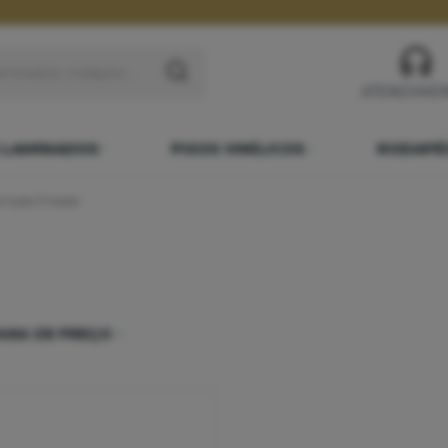
ATENDIME
 LAMINADOS
PISOS VINÍLICOS
RODAPÉ
nição Frisada
AIXA DE PREÇO