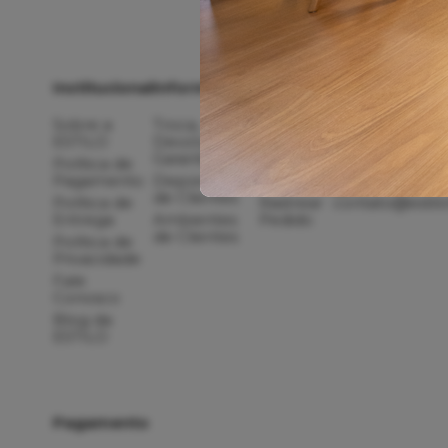
Institucional
Informações
Compras
Atendimento
Sobre a
Troca,
Meus
(48) 99666
ESTILO
Devolução,
Pedidos
(48) 3192-
Garantia
Política de
Minha
Pagamento
Depoimentos
Conta
de Clientes
Política de
Rastrear
contato@estil
Entrega
Ambientes
Pedido
de Clientes
Política de
Privacidade
Fale
Conosco
Blog da
ESTILO
Pagamento