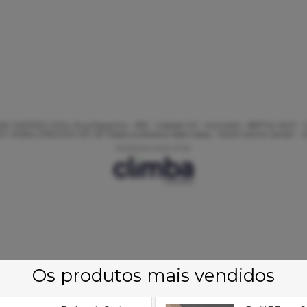
E CENTER LTDA, Rua Espanha - 595 - Galpão 02 - Humaitá - 88704-600 - T
J: 51.854.278/0001-67 | © Todos os direitos reservados - Estilo Home Center - 