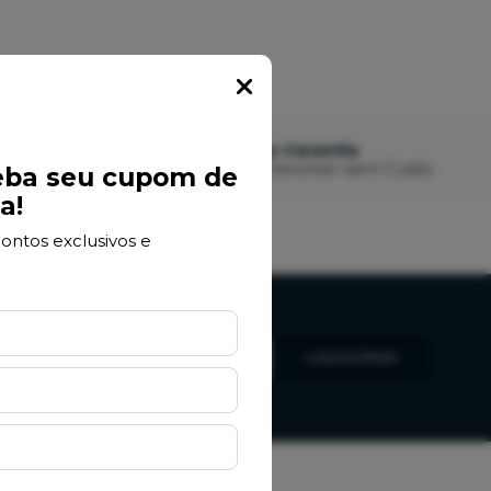
Popup
to
Devolução e Garantia
7 Dias para Devolver sem Custo
eba seu cupom de
a!
ontos exclusivos e
CADASTRAR