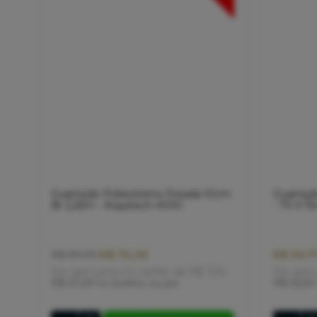
Guarnição Poliestireno Frisada 10cm
Guarniçã
Br 2,25m - Arquitech 41010
- 70 X 1
R$ 72,35
R$ 59,7
R$ 89,90
10x
sem juros
no cartão
de
R$ 7,24
10x
sem 
R$ 67,29
no boleto ou pix
R$ 55,59