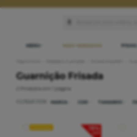
MENU
MAIS VENDIDOS
PISOS
Página Inicial
Rodapés e Guarnições
Alizares Arquitech
Guar
Guarnição Frisada
2
Produtos em
1
página
FILTRAR POR:
MARCA
COR
TAMANHO
F
19%
Promoção
OFF