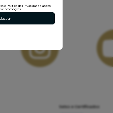
uso
e
Politica de Privacidade
e aceito
s e promoções.
dastrar
Selos e Certificados