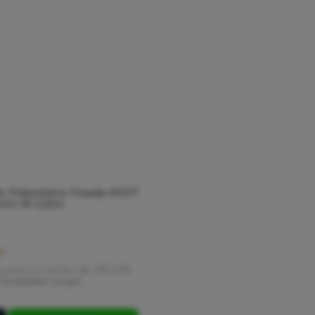
o Poliestireno Frisada 41007
5mm Br 2,25m
7
juros
no cartão
de
R$ 5,98
no boleto ou pix