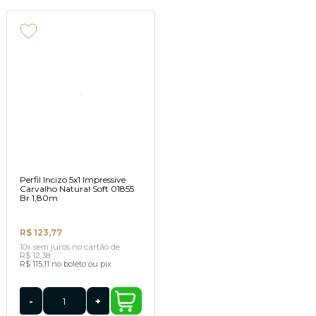
Perfil Incizo 5x1 Impressive
Carvalho Natural Soft 01855
Br 1,80m
R$ 123,77
10x
sem juros
no cartão
de
R$ 12,38
R$ 115,11
no boleto ou pix
-
+