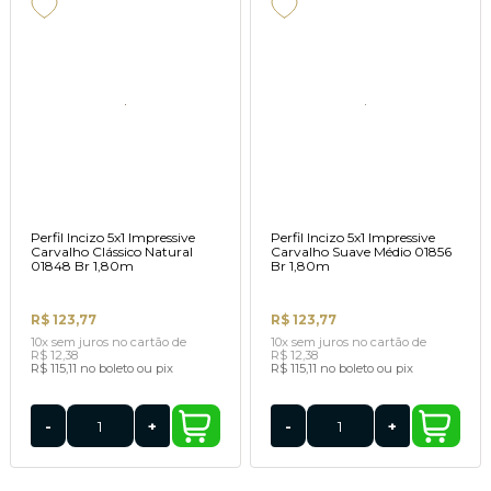
Perfil Incizo 5x1 Impressive
Perfil Incizo 5x1 Impressive
Carvalho Clássico Natural
Carvalho Suave Médio 01856
01848 Br 1,80m
Br 1,80m
R$ 123,77
R$ 123,77
10x
sem juros
no cartão
de
10x
sem juros
no cartão
de
R$ 12,38
R$ 12,38
R$ 115,11
no boleto ou pix
R$ 115,11
no boleto ou pix
-
+
-
+