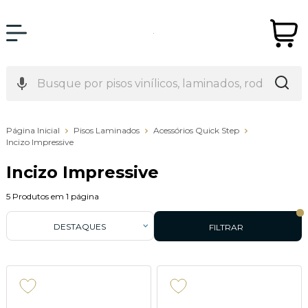
Página Inicial
Pisos Laminados
Acessórios Quick Step
Incizo Impressive
Incizo Impressive
5
Produtos em
1
página
DESTAQUES
FILTRAR