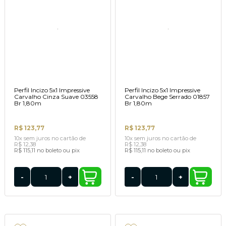
Perfil Incizo 5x1 Impressive
Perfil Incizo 5x1 Impressive
Carvalho Cinza Suave 03558
Carvalho Bege Serrado 01857
Br 1,80m
Br 1,80m
R$ 123,77
R$ 123,77
10x
sem juros
no cartão
de
10x
sem juros
no cartão
de
R$ 12,38
R$ 12,38
R$ 115,11
no boleto ou pix
R$ 115,11
no boleto ou pix
-
+
-
+