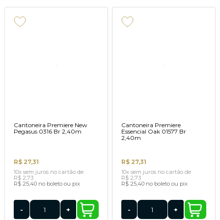
Cantoneira Premiere New
Cantoneira Premiere
Pegasus 0316 Br 2,40m
Essencial Oak 01577 Br
2,40m
R$ 27,31
R$ 27,31
10x
sem juros
no cartão
de
10x
sem juros
no cartão
de
R$ 2,73
R$ 2,73
R$ 25,40
no boleto ou pix
R$ 25,40
no boleto ou pix
-
+
-
+