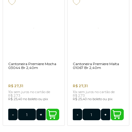
Cantoneira Premiere Mocha
Cantoneira Premiere Malta
03044 Br 2,40m
01067 Br 2,40m
R$ 27,31
R$ 27,31
10x
sem juros
no cartão
de
10x
sem juros
no cartão
de
R$ 2,73
R$ 2,73
R$ 25,40
no boleto ou pix
R$ 25,40
no boleto ou pix
-
+
-
+