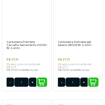
Cantoneira Premiere
Cantoneira Premiere Ipê
Carvalho Sacramento 00034
Abano 08005 Br 2,40m
Br 2,40m
R$ 27,31
R$ 27,31
10x
sem juros
no cartão
de
10x
sem juros
no cartão
de
R$ 2,73
R$ 2,73
R$ 25,40
no boleto ou pix
R$ 25,40
no boleto ou pix
-
+
-
+