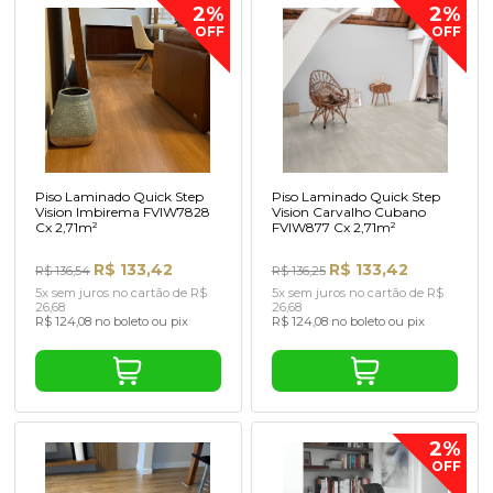
2%
2%
OFF
OFF
Piso Laminado Quick Step
Piso Laminado Quick Step
Vision Imbirema FVIW7828
Vision Carvalho Cubano
Cx 2,71m²
FVIW877 Cx 2,71m²
R$ 133,42
R$ 133,42
R$ 136,54
R$ 136,25
5x sem juros no cartão de R$
5x sem juros no cartão de R$
26,68
26,68
R$ 124,08 no boleto ou pix
R$ 124,08 no boleto ou pix
2%
OFF