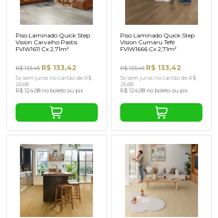
Piso Laminado Quick Step
Piso Laminado Quick Step
Vision Carvalho Pastis
Vision Cumaru Tefé
FVIW1611 Cx 2,71m²
FVIW1666 Cx 2,71m²
R$ 133,42
R$ 133,42
R$ 133,45
R$ 133,45
5x sem juros no cartão de R$
5x sem juros no cartão de R$
26,68
26,68
R$ 124,08 no boleto ou pix
R$ 124,08 no boleto ou pix