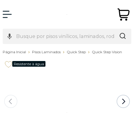
Página Inicial
Pisos Laminados
Quick Step
Quick Step Vision
Resistente à água