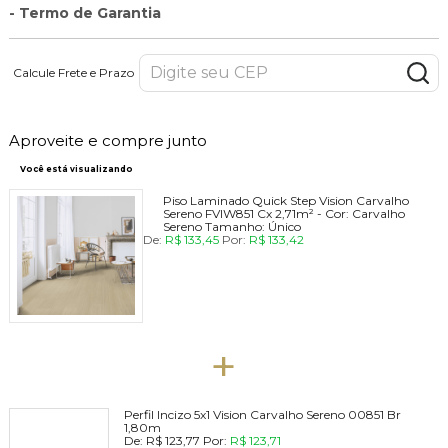
- Termo de Garantia
Calcule Frete e Prazo
Aproveite e compre junto
Você está visualizando
Piso Laminado Quick Step Vision Carvalho
Sereno FVIW851 Cx 2,71m² -
Cor:
Carvalho
Sereno
Tamanho:
Único
De:
R$ 133,45
Por:
R$ 133,42
+
Perfil Incizo 5x1 Vision Carvalho Sereno 00851 Br
1,80m
De:
R$ 123,77
Por:
R$ 123,71