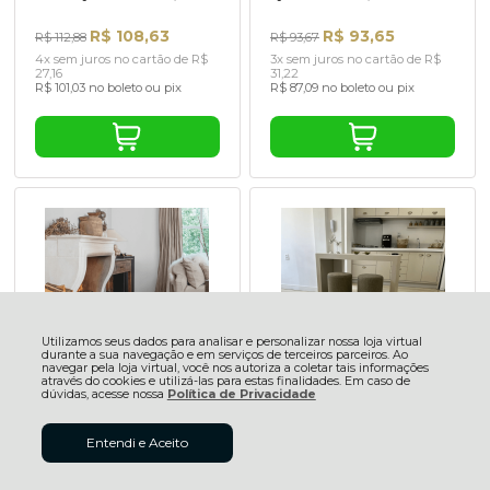
R$ 108,63
R$ 93,65
R$ 112,88
R$ 93,67
4x sem juros no cartão de R$
3x sem juros no cartão de R$
27,16
31,22
R$ 101,03 no boleto ou pix
R$ 87,09 no boleto ou pix
Utilizamos seus dados para analisar e personalizar nossa loja virtual
durante a sua navegação e em serviços de terceiros parceiros. Ao
navegar pela loja virtual, você nos autoriza a coletar tais informações
através do cookies e utilizá-las para estas finalidades. Em caso de
Piso Laminado Quick Step
Piso Laminado Quick Step
dúvidas, acesse nossa
Política de Privacidade
Premiere Plus Ipê Abano
Premiere Plus Carvalho
QPR8005Cx 2,84m²
Sacramento QPR034 Cx
2,84m²
Entendi e Aceito
R$ 93,65
R$ 93,65
R$ 93,67
R$ 93,67