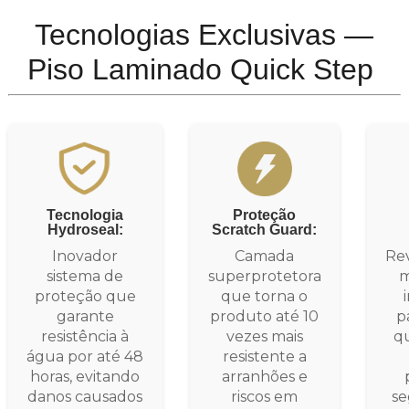
Tecnologias Exclusivas —
Piso Laminado Quick Step
Tecnologia
Proteção
Hydroseal:
Scratch Guard:
Inovador
Camada
Rev
sistema de
superprotetora
m
proteção que
que torna o
garante
produto até 10
p
resistência à
vezes mais
q
gua por até 48
resistente a
horas, evitando
arranhões e
danos causados
riscos em
se