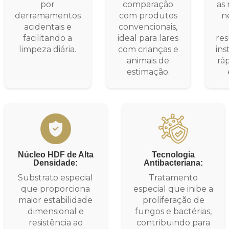
por
comparação
as
derramamentos
com produtos
n
acidentais e
convencionais,
facilitando a
ideal para lares
re
limpeza diária.
com crianças e
ins
animais de
ráp
estimação.
Núcleo HDF de Alta
Tecnologia
Densidade:
Antibacteriana:
Substrato especial
Tratamento
que proporciona
especial que inibe a
maior estabilidade
proliferação de
dimensional e
fungos e bactérias,
resistência ao
contribuindo para