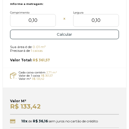
Informe a metragem:
Comprimento
Largura
X
Calcular
Sua área é de
0.01 m²
Precisará de
1 caixas
Valor Total:
R$ 361,57
Cada caixa contém
2,71 m²
Valor de 1 caixa
R$ 361,57
Valor m²
R$ 133,42
Valor
M²
R$ 133,42
10x
de
R$ 36,16
sem juros no cartão de crédito