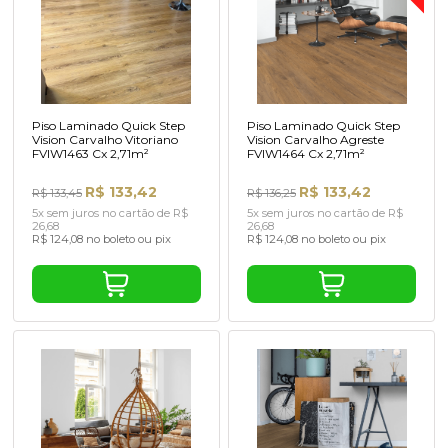
Piso Laminado Quick Step
Piso Laminado Quick Step
Vision Carvalho Vitoriano
Vision Carvalho Agreste
FVIW1463 Cx 2,71m²
FVIW1464 Cx 2,71m²
R$ 133,42
R$ 133,42
R$ 133,45
R$ 136,25
5x sem juros no cartão de R$
5x sem juros no cartão de R$
26,68
26,68
R$ 124,08 no boleto ou pix
R$ 124,08 no boleto ou pix