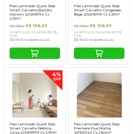
Piso Laminado Quick Step
Piso Laminado Quick Step
Smart Carvalho Biscoito
Smart Carvalho Congelado
Marrom QSSM5794 Cx
Bege QSSM5799 Cx 2,51m²
2,51m²
R$ 108,63
R$ 108,63
R$ 108,64
R$ 108,64
4x sem juros no cartão de R$
4x sem juros no cartão de R$
27,16
27,16
R$ 101,03 no boleto ou pix
R$ 101,03 no boleto ou pix
4%
OFF
Piso Laminado Quick Step
Piso Laminado Quick Step
Smart Carvalho Neblina
Premiere Plus Mocha
Cinza QSSM5795 Cx 2,51m²
QPR3044 Cx 2,84m²