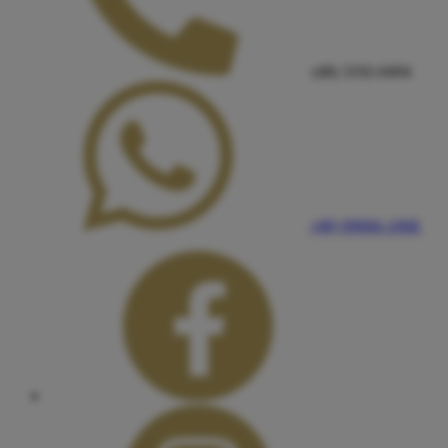
(48) 3192-0494
(48) 99666-1068