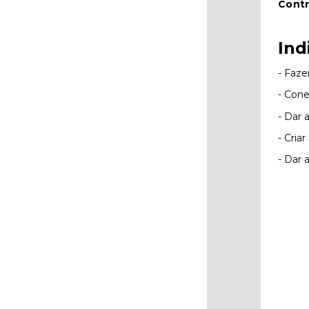
Contr
Ind
- Faze
- Cone
- Dar 
- Cria
- Dar 