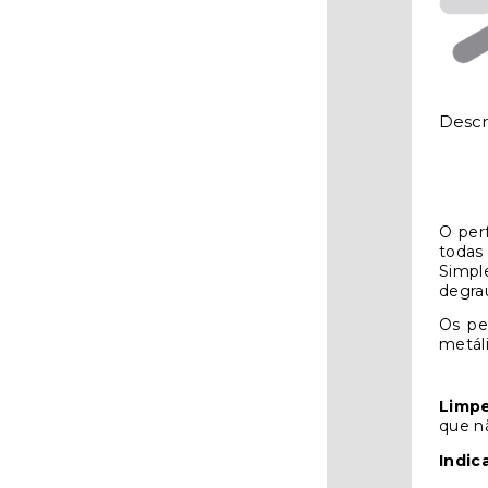
Descr
O per
todas
Simpl
degra
Os pe
metáli
Limpe
que nã
Indic