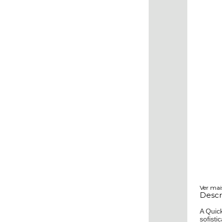
Ver mai
Descr
A Quic
sofisti