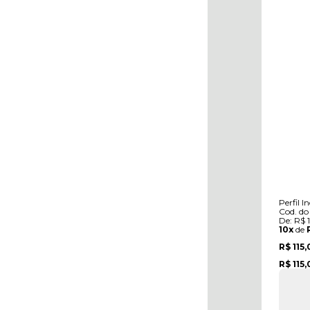
Perfil 
Cod. do
De:
R$ 
10x
de
R$ 115
R$ 115