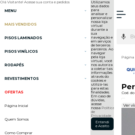
Olá Visitante!
Acesse sua conta e pedidos
Utilizamos
seus dados
para
MENU
analisar e
personalizar
nossa loja
MAIS VENDIDOS
virtual
durante a
sua
navegação e
PISOS LAMINADOS
em serviços
de terceiros
parceiros. Ao
PISOS VINÍLICOS
navegar
pela loja
Página 
virtual, você
nos autoriza
RODAPÉS
a coletar tais
informações
através do
REVESTIMENTOS
cookies e
utilizá-las
Per
para estas
OFERTAS
finalidades.
Cod. do
Em caso de
dúvidas,
acesse
Ver v
Página Inicial
nossa
Política
de
Privacidade
Quem Somos
Entendi
e Aceito
Como Comprar