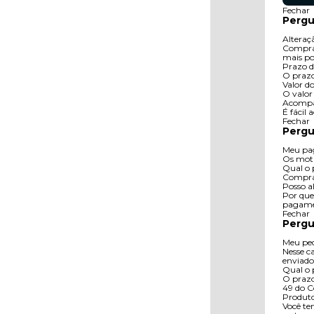
Fechar
Pergu
Alteraç
Compras
mais po
Prazo d
O prazo
Valor do
O valor
Acompa
É fácil
Fechar
Pergu
Meu pag
Os moti
Qual o 
Compra 
Posso a
Por que
pagamen
Fechar
Pergu
Meu ped
Nesse c
enviado
Qual o 
O prazo 
49 do C
Produto
Você te