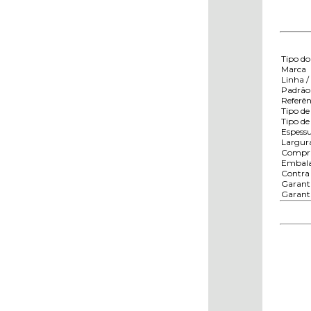
Tipo do
Marca
Linha /
Padrão 
Referên
Tipo de
Tipo de
Espess
Largur
Compri
Embal
Contra 
Garanti
Garant