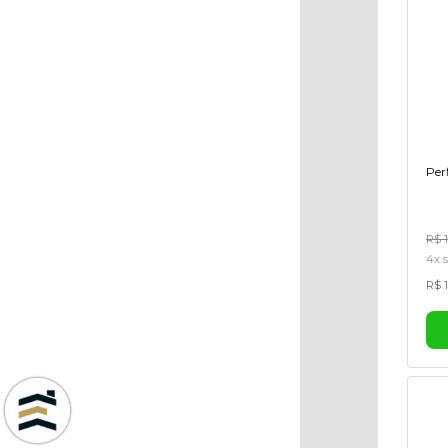
Per
R$ 
4x s
R$ 1