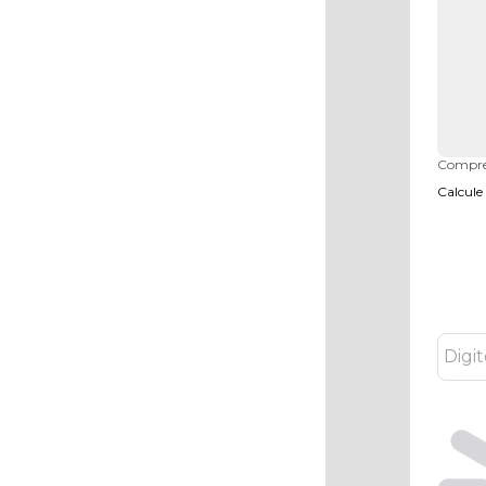
Compre
Calcule