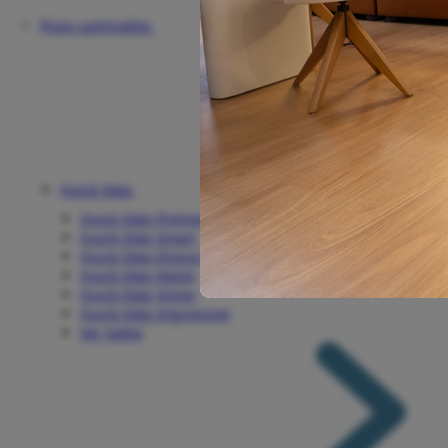
Pisos Laminados
Quick Step
Quick Step Premiere Plus
Quick Step Smart
Quick Step Eligna Wide
Quick Step Nesto
Quick Step Vision
Quick Step Impressive
Ver todos