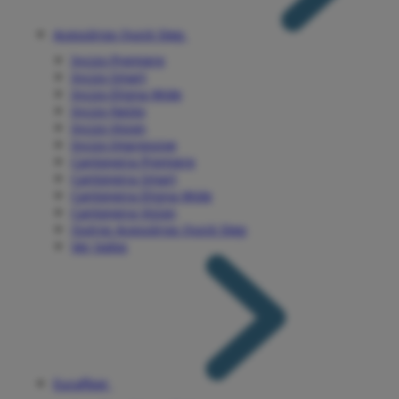
Acessórios Quick Step
Incizo Premiere
Incizo Smart
Incizo Eligna Wide
Incizo Nesto
Incizo Vision
Incizo Impressive
Cantoneira Premiere
Cantoneira Smart
Cantoneira Eligna Wide
Cantoneira Vision
Outros Acessórios Quick Step
Ver todos
Eucafloor