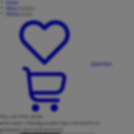
Entrar
Meus
Pedidos
Minha
Conta
Favoritos
Seu carrinho ainda
está vazio :(
Navegue pela loja e encontre os
produtos que você procura.