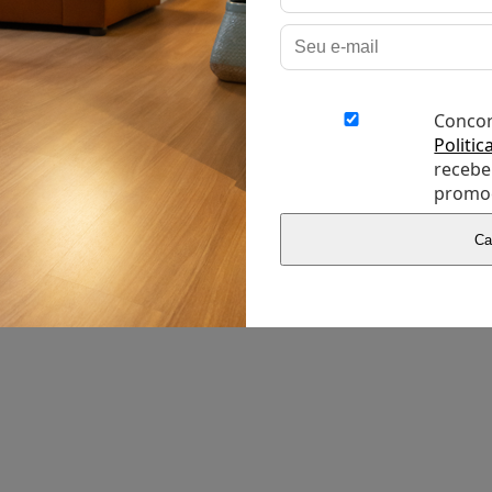
Conco
Politic
recebe
promo
Ca