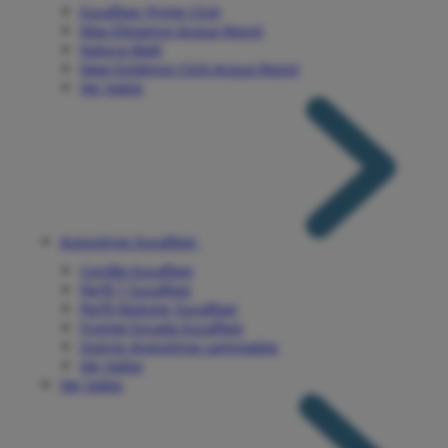
Eucafloor Prime Click
Max Elegance Acqua Resist
Natura Matt
New Evidence Click Acqua Resist
Ver todos
Acessórios Eucafloor
Cordão Eucafloor
Perfil T Eucafloor
Perfil Redutor Eucafloor
Frontal Escada Eucafloor
Outros Acessórios Laminados
Ver todos
Ver todos