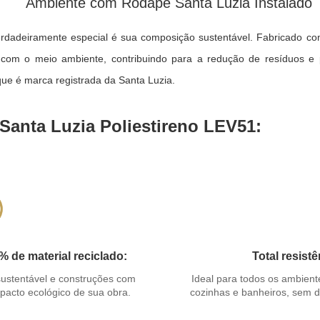
erdadeiramente especial é sua composição sustentável. Fabricado co
om o meio ambiente, contribuindo para a redução de resíduos e par
que é marca registrada da Santa Luzia.
anta Luzia Poliestireno LEV51:
de material reciclado:
Total resist
 sustentável e construções com
Ideal para todos os ambient
mpacto ecológico de sua obra.
cozinhas e banheiros, sem 