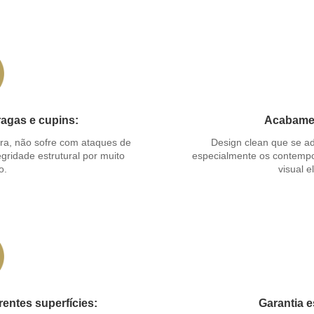
ragas e cupins:
Acabamen
ra, não sofre com ataques de
Design clean que se ada
gridade estrutural por muito
especialmente os contempo
o.
visual e
rentes superfícies:
Garantia e