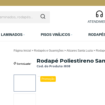
ATENDIME
S LAMINADOS
PISOS VINÍLICOS
RODAPÉ
Página Inicial
>
Rodapés e Guarnições
>
Alizares Santa Luzia
>
Rodapé
Rodapé Poliestireno San
Cod. do Produto: 808
Promoção