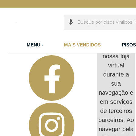
Olá Visitante!
Acesse sua conta e pedidos
Utilizamos
seus dados
Página Inicial
Quem Somos
para analisar
Como Comprar
e
Fale Conosco
MENU
MAIS VENDIDOS
PISO
personalizar
Favoritos
nossa loja
virtual
durante a
sua
navegação e
em serviços
de terceiros
parceiros. Ao
navegar pela