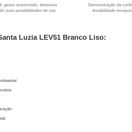
l, gesso acartonado, divisórias
Demonstração da confi
o suas possibilidades de uso.
durabilidade excepci
Santa Luzia LEV51 Branco Liso:
ambiental
cretos
icação
tal