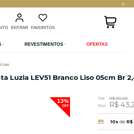
x
NTO
ENTRAR
FAVORITOS
S
REVESTIMENTOS
OFERTAS
 Liso
ta Luzia LEV51 Branco Liso 05cm Br 
De:
R$ 50,20
13%
R$ 43,
Por:
OFF
10x
de
R$