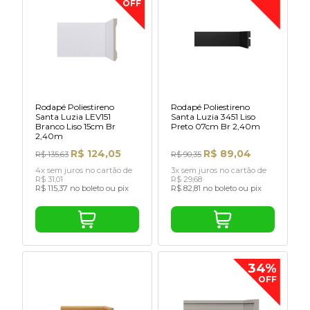
OFF
Rodapé Poliestireno
Rodapé Poliestireno
Santa Luzia LEV151
Santa Luzia 3451 Liso
Branco Liso 15cm Br
Preto 07cm Br 2,40m
2,40m
R$ 124,05
R$ 89,04
R$ 135,63
R$ 90,35
4x sem juros no cartão de
3x sem juros no cartão de
R$ 31,01
R$ 29,68
R$ 115,37 no boleto ou pix
R$ 82,81 no boleto ou pix
34%
OFF