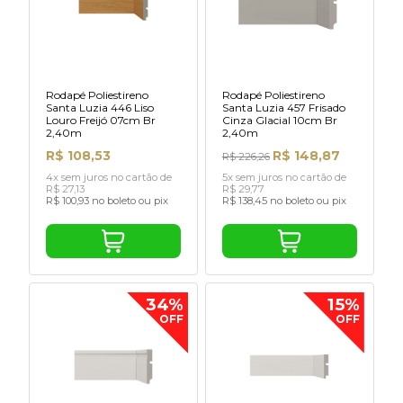
Rodapé Poliestireno
Rodapé Poliestireno
Santa Luzia 446 Liso
Santa Luzia 457 Frisado
Louro Freijó 07cm Br
Cinza Glacial 10cm Br
2,40m
2,40m
R$ 108,53
R$ 148,87
R$ 226,26
4x sem juros no cartão de
5x sem juros no cartão de
R$ 27,13
R$ 29,77
R$ 100,93 no boleto ou pix
R$ 138,45 no boleto ou pix
34%
15%
OFF
OFF