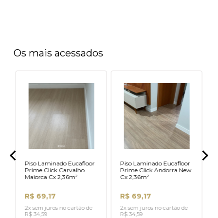
Os mais acessados
%
F
Piso Laminado Eucafloor
Piso Laminado Eucafloor
Prime Click Carvalho
Prime Click Andorra New
Maiorca Cx 2,36m²
Cx 2,36m²
R$ 69,17
R$ 69,17
2x sem juros no cartão de
2x sem juros no cartão de
R$ 34,59
R$ 34,59