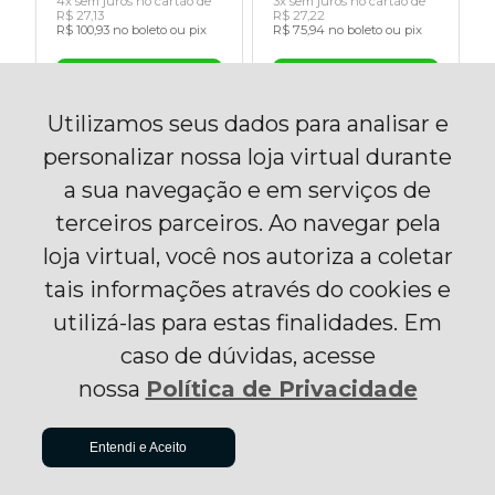
4x sem juros no cartão de
3x sem juros no cartão de
R$ 27,13
R$ 27,22
R$ 100,93 no boleto ou pix
R$ 75,94 no boleto ou pix
Utilizamos seus dados para analisar e
personalizar nossa loja virtual durante
9%
9%
OFF
OFF
a sua navegação e em serviços de
terceiros parceiros. Ao navegar pela
loja virtual, você nos autoriza a coletar
tais informações através do cookies e
utilizá-las para estas finalidades. Em
Rodapé Poliestireno
Rodapé Poliestireno
caso de dúvidas, acesse
Santa Luzia 454 Liso
Santa Luzia 454 Liso
Cinza Glacial 100 X
Cinza Titanium 100 X
nossa
Política de Privacidade
13mm Br 2,40m
13mm Br 2,40m
R$ 148,87
R$ 148,87
R$ 162,77
R$ 162,77
R$ 136,12
5x sem juros no cartão de
5x sem juros no cartão de
ADICIONAR AO
à vista no boleto ou pix
Entendi e Aceito
CARRINHO
R$ 29,77
R$ 29,77
(7% Desconto)
R$ 138,45 no boleto ou pix
R$ 138,45 no boleto ou pix
Economize
R$ 10,25