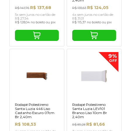
2,40m
R$ 137,68
R$ 124,05
R$ 141,76
R$ 135,63
5x sem juros no cartão de
4x sem juros no cartão de
R$ 27,54
R$ 31,01
R$ 128,04 no boleto ou pix
R$ 115,37 no boleto ou pix
9%
OFF
Rodapé Poliestireno
Rodapé Poliestireno
Santa Luzia 446 Liso
Santa Luzia LEV101
Castanho Escuro 07cm
Branco Liso 10cm Br
Br 2,40m
2,40m
R$ 108,53
R$ 81,66
R$ 89,28