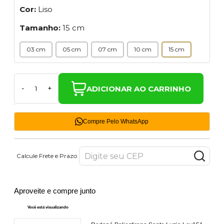
Cor:
Liso
Tamanho:
15 cm
03 cm
05 cm
07 cm
10 cm
15 cm
-
+
ADICIONAR AO CARRINHO
Compre Pelo WhatsApp
Calcule Frete e Prazo
Aproveite e compre junto
Você está visualizando