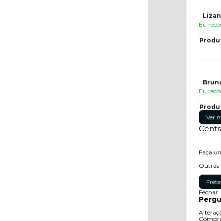
Lizan
Eu reco
Produ
Bruna
Eu reco
Produ
Ver m
Centr
Faça um
Outras 
Frete
Fechar
Pergu
Alteraç
Compras