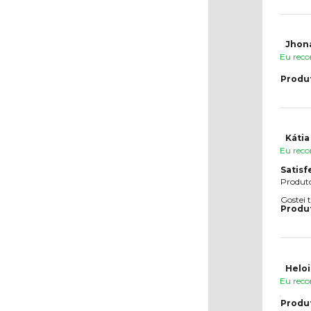
Jhona
Eu reco
Produ
Kátia
Eu reco
Satisf
Produto
Gostei 
Produ
Heloi
Eu reco
Produ