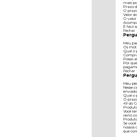
mais po
Prazo d
O prazo
Valor do
O valor
Acompa
É fácil
Fechar
Pergu
Meu pag
Os moti
Qual o 
Compra 
Posso a
Por que
pagamen
Fechar
Pergu
Meu ped
Nesse c
enviado
Qual o 
O prazo 
49 do C
Produto
Você te
certo c
Produto
Se você
nossos 
que com