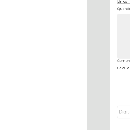
Único
Quanti
Compre
Calcule