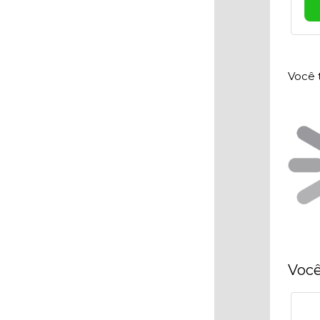
Você 
Você