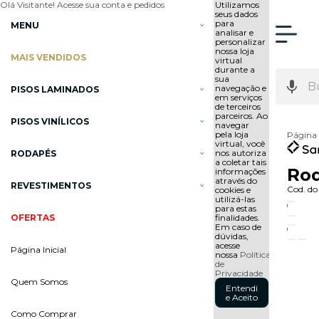
Olá Visitante!
Acesse sua conta e pedidos
Utilizamos
seus dados
para
MENU
analisar e
personalizar
nossa loja
MAIS VENDIDOS
virtual
durante a
sua
navegação e
PISOS LAMINADOS
em serviços
de terceiros
parceiros. Ao
PISOS VINÍLICOS
navegar
pela loja
Página 
virtual, você
nos autoriza
RODAPÉS
a coletar tais
Rod
informações
através do
REVESTIMENTOS
Cod. do
cookies e
utilizá-las
para estas
OFERTAS
finalidades.
Em caso de
dúvidas,
acesse
Página Inicial
nossa
Política
de
Privacidade
Quem Somos
Entendi
e Aceito
Como Comprar