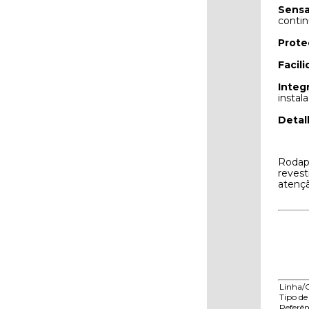
Sensa
contin
Prote
Facil
Integ
instal
Detal
Rodapé
revest
atençã
Linha/
Tipo de
Referên