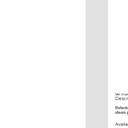
Ver mai
Descr
Referê
ideais
Avali