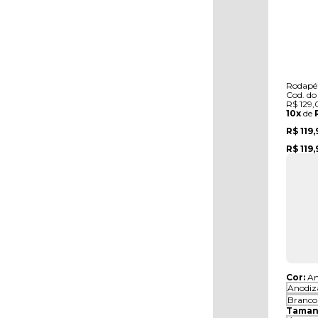
Rodapé 
Cod. do
R$ 129,
10x
de
R$ 119
R$ 119
Cor:
An
Anodiz
Branco
Taman