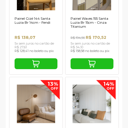
Painel Gizé 144 Santa
Painel Waves 155 Santa
Luzia Br 14cm - Fendi
Luzia Br 15cm - Cinza
Titanium
R$ 138,07
R$ 170,52
R$ 194,90
5x sem juros no cartão de
5x sem juros no cartão de
R$ 27,61
R$ 34,10
R$ 128,41 no boleto ou pix
R$ 158,58 no boleto ou pix
13%
14%
OFF
OFF