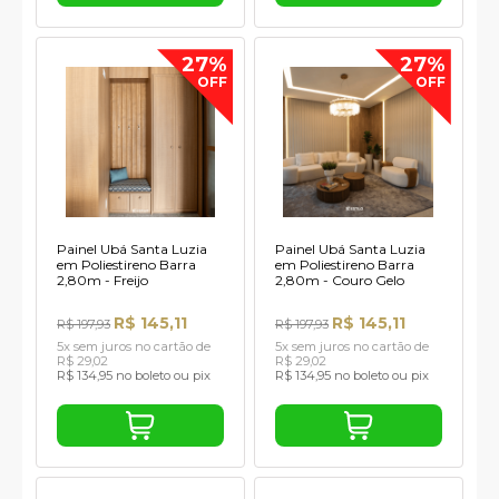
27%
27%
OFF
OFF
Painel Ubá Santa Luzia
Painel Ubá Santa Luzia
em Poliestireno Barra
em Poliestireno Barra
2,80m - Freijo
2,80m - Couro Gelo
R$ 145,11
R$ 145,11
R$ 197,93
R$ 197,93
5x sem juros no cartão de
5x sem juros no cartão de
R$ 29,02
R$ 29,02
R$ 134,95 no boleto ou pix
R$ 134,95 no boleto ou pix