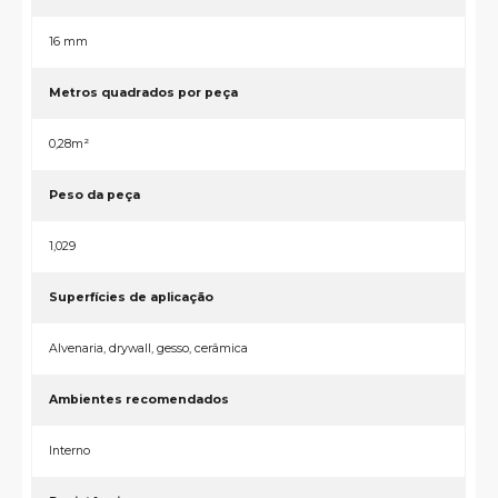
16 mm
Metros quadrados por peça
0,28m²
Peso da peça
1,029
Superfícies de aplicação
Alvenaria, drywall, gesso, cerâmica
Ambientes recomendados
Interno