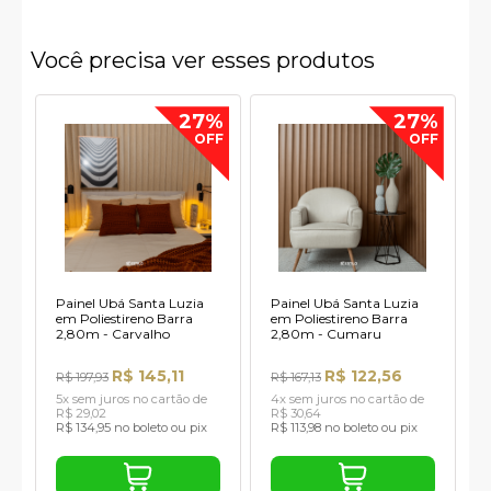
Você precisa ver esses produtos
27%
27%
OFF
OFF
Painel Ubá Santa Luzia
Painel Ubá Santa Luzia
em Poliestireno Barra
em Poliestireno Barra
2,80m - Carvalho
2,80m - Cumaru
R$ 145,11
R$ 122,56
R$ 197,93
R$ 167,13
5x sem juros no cartão de
4x sem juros no cartão de
R$ 29,02
R$ 30,64
R$ 134,95 no boleto ou pix
R$ 113,98 no boleto ou pix