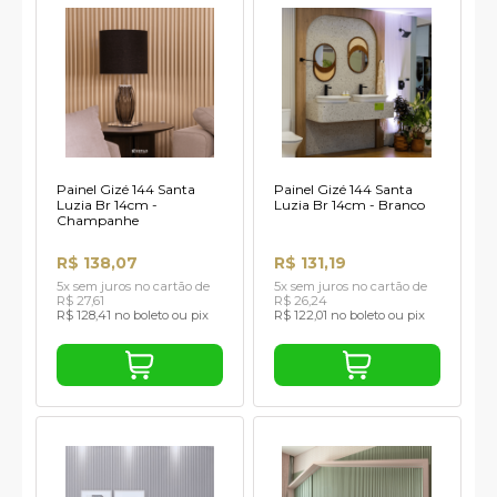
Painel Gizé 144 Santa
Painel Gizé 144 Santa
Luzia Br 14cm -
Luzia Br 14cm - Branco
Champanhe
R$ 138,07
R$ 131,19
5x sem juros no cartão de
5x sem juros no cartão de
R$ 27,61
R$ 26,24
R$ 128,41 no boleto ou pix
R$ 122,01 no boleto ou pix