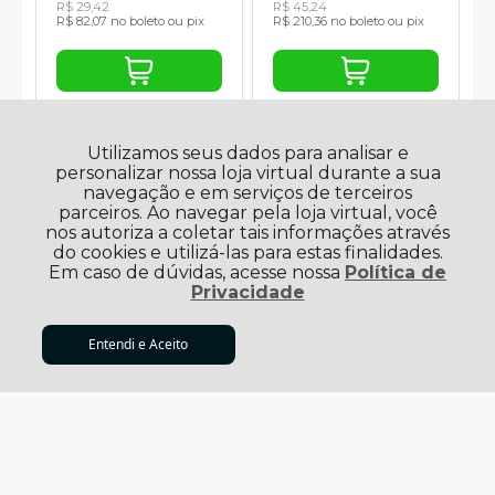
R$ 29,42
R$ 45,24
R$ 82,07 no boleto ou pix
R$ 210,36 no boleto ou pix
Utilizamos seus dados para analisar e
personalizar nossa loja virtual durante a sua
navegação e em serviços de terceiros
parceiros. Ao navegar pela loja virtual, você
nos autoriza a coletar tais informações através
do cookies e utilizá-las para estas finalidades.
Em caso de dúvidas, acesse nossa
Política de
Privacidade
Rodapé Poliestireno
Rodapé Poliestireno Liso
R$ 134,95
Entendi e Aceito
Santa Luzia 3547 Preto
Sobrepor Branco 12cm x
ADICIONAR AO
à vista no boleto ou pix
CARRINHO
Liso 150mm Br 2,40m
2cm Br 2,40m
(7% Desconto)
Economize
R$ 10,16
R$ 137,67
R$ 59,61
5x sem juros no cartão de
2x sem juros no cartão de
R$ 27,53
R$ 29,81
R$ 128,03 no boleto ou pix
R$ 55,44 no boleto ou pix