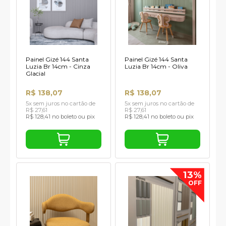
Painel Gizé 144 Santa
Painel Gizé 144 Santa
Luzia Br 14cm - Cinza
Luzia Br 14cm - Oliva
Glacial
R$ 138,07
R$ 138,07
5x sem juros no cartão de
5x sem juros no cartão de
R$ 27,61
R$ 27,61
R$ 128,41 no boleto ou pix
R$ 128,41 no boleto ou pix
13%
OFF