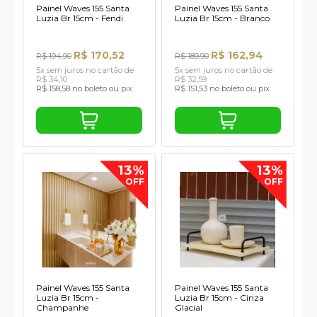
Painel Waves 155 Santa
Painel Waves 155 Santa
Luzia Br 15cm - Fendi
Luzia Br 15cm - Branco
R$ 170,52
R$ 162,94
R$ 194,90
R$ 189,90
5x sem juros no cartão de
5x sem juros no cartão de
R$ 34,10
R$ 32,59
R$ 158,58 no boleto ou pix
R$ 151,53 no boleto ou pix
13%
13%
OFF
OFF
Painel Waves 155 Santa
Painel Waves 155 Santa
Luzia Br 15cm -
Luzia Br 15cm - Cinza
Champanhe
Glacial