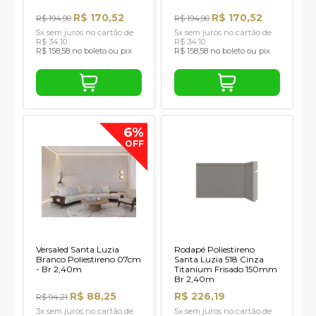
R$ 170,52
R$ 170,52
R$ 194,90
R$ 194,90
5x sem juros no cartão de
5x sem juros no cartão de
R$ 34,10
R$ 34,10
R$ 158,58 no boleto ou pix
R$ 158,58 no boleto ou pix
6%
OFF
Versaled Santa Luzia
Rodapé Poliestireno
Branco Poliestireno 07cm
Santa Luzia 518 Cinza
- Br 2,40m
Titanium Frisado 150mm
Br 2,40m
R$ 88,25
R$ 226,19
R$ 94,21
3x sem juros no cartão de
5x sem juros no cartão de