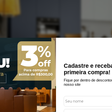
Cadastre e receb
primeira compra!
Fique por dentro de desconto
nosso site