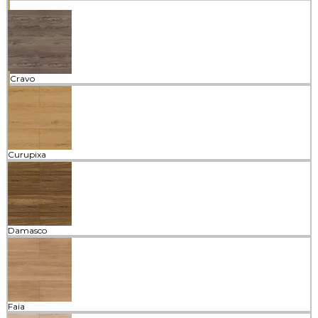
Cravo
Curupixa
Damasco
Faia