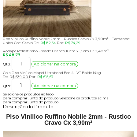
Piso Vinilico Ruffino Nobile 2mm - Rustico Cravo Cx 3,90m² -
Tamanho:
Único
Cor:
Cravo
De:
R$ 82,54
Por:
R$ 74,29
+
Rodapé Poliestireno Frisado Branco 10cm x 1,5cm Br 2,40m²
R$ 48,77
Adicionar na compra
Qtd:
Cola Piso Vinílico Mapei Ultrabond Eco 4 LVT Balde 14kg
De:
R$ 639,00
Por:
R$ 615,67
Adicionar na compra
Qtd:
Selecione os produtos ao lado
para comprar junto do produto
Selecione os produtos acima
para comprar junto do produto
Descrição do Produto
Piso Vinilico Ruffino Nobile 2mm - Rustico
Cravo Cx 3,90m²