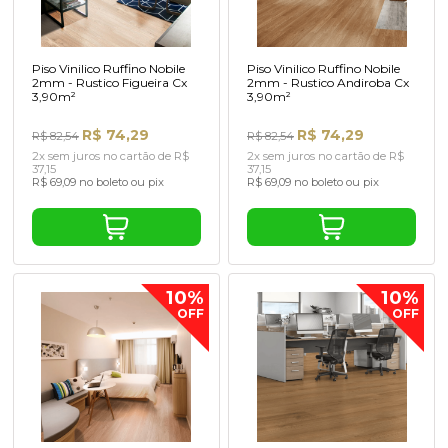
Piso Vinilico Ruffino Nobile
Piso Vinilico Ruffino Nobile
2mm - Rustico Figueira Cx
2mm - Rustico Andiroba Cx
3,90m²
3,90m²
R$ 74,29
R$ 74,29
R$ 82,54
R$ 82,54
2x sem juros no cartão de R$
2x sem juros no cartão de R$
37,15
37,15
R$ 69,09 no boleto ou pix
R$ 69,09 no boleto ou pix
10%
10%
OFF
OFF