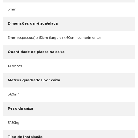
3mm
Dimensões da régua/placa
3mm (espessura) x 60cm (largura) x 60cm (comprimento)
Quantidade de placas na caixa
10 placas
Metros quadrados por caixa
3,60m²
Peso da caixa
5,150kg
Tipo de Instalação