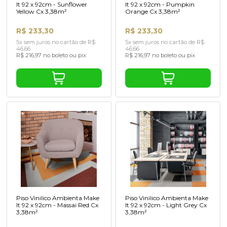
It 92 x 92cm - Sunflower
It 92 x 92cm - Pumpkin
Yellow Cx 3,38m²
Orange Cx 3,38m²
R$ 233,30
R$ 233,30
5x sem juros no cartão de R$
5x sem juros no cartão de R$
46,66
46,66
R$ 216,97 no boleto ou pix
R$ 216,97 no boleto ou pix
Piso Vinilico Ambienta Make
Piso Vinilico Ambienta Make
It 92 x 92cm - Massai Red Cx
It 92 x 92cm - Light Grey Cx
3,38m²
3,38m²