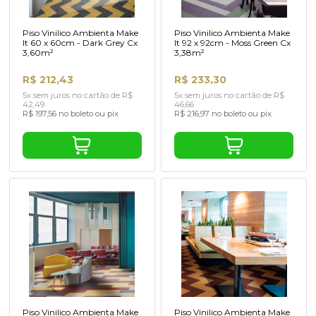
Piso Vinilico Ambienta Make
Piso Vinilico Ambienta Make
It 60 x 60cm - Dark Grey Cx
It 92 x 92cm - Moss Green Cx
3,60m²
3,38m²
R$ 212,43
R$ 233,30
5x sem juros no cartão de R$
5x sem juros no cartão de R$
42,49
46,66
R$ 197,56 no boleto ou pix
R$ 216,97 no boleto ou pix
Piso Vinilico Ambienta Make
Piso Vinilico Ambienta Make