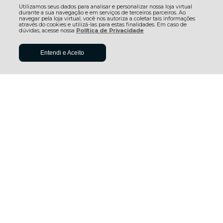
Utilizamos seus dados para analisar e personalizar nossa loja virtual
durante a sua navegação e em serviços de terceiros parceiros. Ao
navegar pela loja virtual, você nos autoriza a coletar tais informações
através do cookies e utilizá-las para estas finalidades. Em caso de
dúvidas, acesse nossa
Política de Privacidade
Entendi e Aceito
Piso Vinilico Ambienta Make
Piso Vinilico Ambienta Make
It - Pumpkin Orange Cx
It - Massai Red Cx 3,58m²
3,58m²
R$ 203,07
R$ 203,07
5x sem juros no cartão de R$
5x sem juros no cartão de R$
40,61
40,61
R$ 188,86 no boleto ou pix
R$ 188,86 no boleto ou pix