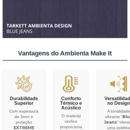
Vantagens do Ambienta Make It
Durabilidade
Conforto
Versatilida
Superior
Térmico e
no Desig
Acústico
Com espessura
A tonalidad
O material
Bl
de 3mm e
vibrante "
vinílico
Jeans
proteção
" ofere
proporciona
EXTREME
uma estétic