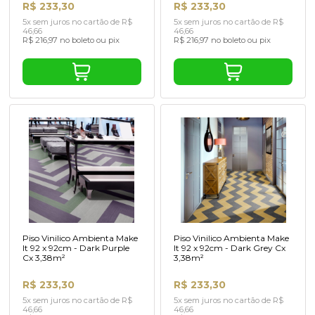
R$ 233,30
R$ 233,30
5x sem juros no cartão de R$
5x sem juros no cartão de R$
46,66
46,66
R$ 216,97 no boleto ou pix
R$ 216,97 no boleto ou pix
Piso Vinilico Ambienta Make
Piso Vinilico Ambienta Make
It 92 x 92cm - Dark Purple
It 92 x 92cm - Dark Grey Cx
Cx 3,38m²
3,38m²
R$ 233,30
R$ 233,30
5x sem juros no cartão de R$
5x sem juros no cartão de R$
46,66
46,66