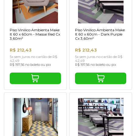
Piso Vinilico Ambienta Make
Piso Vinilico Ambienta Make
It 60 x 60cm - Massai Red Cx
It 60 x 60cm - Dark Purple
3,60m²
Cx 3,60m²
R$ 212,43
R$ 212,43
5x sem juros no cartão de R$
5x sem juros no cartão de R$
42,49
42,49
R$ 197,56 no boleto ou pix
R$ 197,56 no boleto ou pix