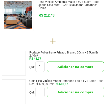
Piso Vinilico Ambienta Make It 60 x 60cm - Blue
Jeans Cx 3,60m² -
Cor:
Blue Jeans
Tamanho:
Único
R$ 212,43
+
Rodapé Poliestireno Frisado Branco 10cm x 1,5cm Br
2,40m²
R$ 48,77
Adicionar na compra
Qtd:
Cola Piso Vinílico Mapei Ultrabond Eco 4 LVT Balde 14kg
De:
R$ 639,00
Por:
R$ 615,67
Adicionar na compra
Qtd: