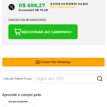
à vista no boleto ou pix
R$ 688,27
(10% Desconto)
Economize
R$ 76,48
Mais formas de pagamento
ADICIONAR AO CARRINHO
Compre Pelo WhatsApp
Calcule Frete e Prazo
Aproveite e compre junto
Você está visualizando