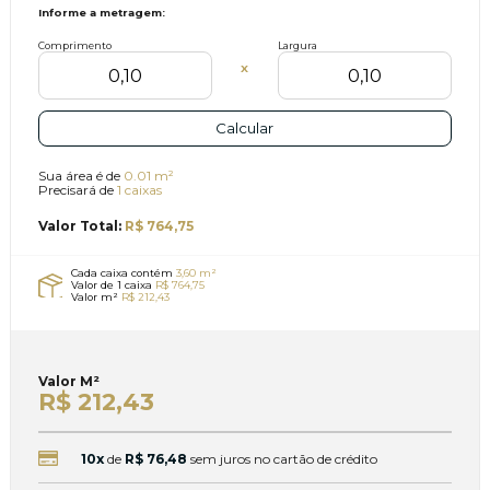
Informe a metragem:
Comprimento
Largura
X
Calcular
Sua área é de
0.01 m²
Precisará de
1 caixas
Valor Total:
R$ 764,75
Cada caixa contém
3,60 m²
Valor de 1 caixa
R$ 764,75
Valor m²
R$ 212,43
Valor
M²
R$ 212,43
10x
de
R$ 76,48
sem juros no cartão de crédito