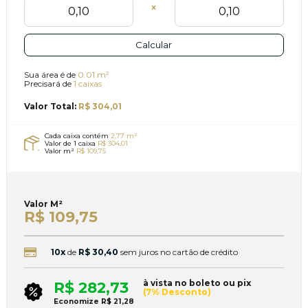
Calcular
Sua área é de
0.01 m²
Precisará de
1 caixas
Valor Total:
R$ 304,01
Cada caixa contém
2,77 m²
Valor de 1 caixa
R$ 304,01
Valor m²
R$ 109,75
Valor
M²
R$ 109,75
10x
de
R$ 30,40
sem juros no cartão de crédito
à vista no boleto ou pix
R$ 282,73
(7% Desconto)
Economize
R$ 21,28