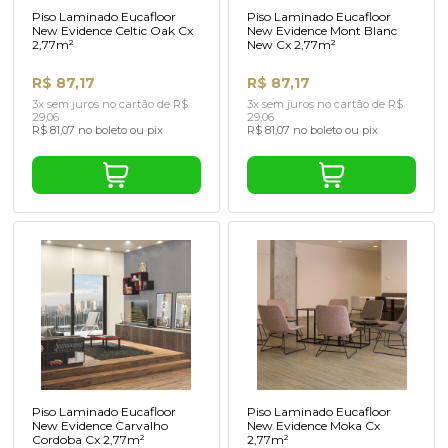
New Evidence Celtic Oak Cx
New Evidence Mont Blanc
2,77m²
New Cx 2,77m²
R$ 87,17
R$ 87,17
3x sem juros no cartão de R$
3x sem juros no cartão de R$
29,06
29,06
R$ 81,07 no boleto ou pix
R$ 81,07 no boleto ou pix
Piso Laminado Eucafloor
Piso Laminado Eucafloor
New Evidence Carvalho
New Evidence Moka Cx
Cordoba Cx 2,77m²
2,77m²