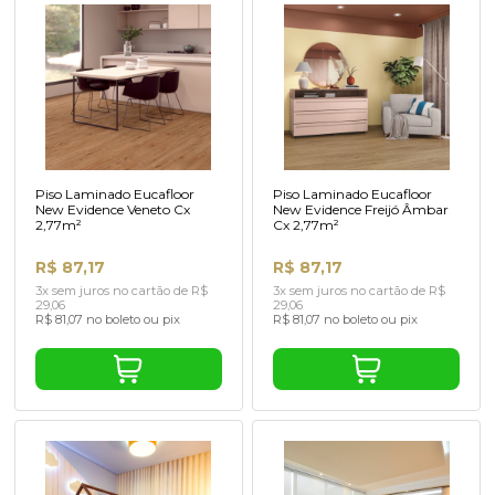
Piso Laminado Eucafloor
Piso Laminado Eucafloor
New Evidence Veneto Cx
New Evidence Freijó Âmbar
2,77m²
Cx 2,77m²
R$ 87,17
R$ 87,17
3x sem juros no cartão de R$
3x sem juros no cartão de R$
29,06
29,06
R$ 81,07 no boleto ou pix
R$ 81,07 no boleto ou pix