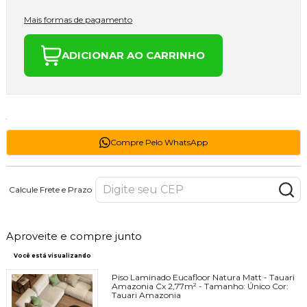
Mais formas de pagamento
ADICIONAR AO CARRINHO
Compre Pelo WhatsApp
Calcule Frete e Prazo
Aproveite e compre junto
Você está visualizando
Piso Laminado Eucafloor Natura Matt - Tauari
Amazonia Cx 2,77m² -
Tamanho:
Único
Cor:
Tauari Amazonia
R$ 109,75