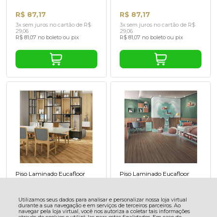
R$ 87,17
R$ 87,17
3x sem juros no cartão de R$
3x sem juros no cartão de R$
29,06
29,06
R$ 81,07 no boleto ou pix
R$ 81,07 no boleto ou pix
Utilizamos seus dados para analisar e personalizar nossa loja virtual
durante a sua navegação e em serviços de terceiros parceiros. Ao
navegar pela loja virtual, você nos autoriza a coletar tais informações
Piso Laminado Eucafloor
Piso Laminado Eucafloor
através do cookies e utilizá-las para estas finalidades. Em caso de
Click Max Elegance Carvalho
Prime Click Lâmina
dúvidas, acesse nossa
Política de Privacidade
Chamonix 3,87m²
Amêndoa Cx 2,36m²
R$ 102,49
R$ 69,17
Entendi e Aceito
4x sem juros no cartão de R$
2x sem juros no cartão de R$
25,62
34,59