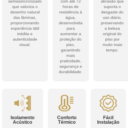
que valoriza o
horas de
suporta o
desenho natural
resistência à
desgaste do
das lâminas,
gua,
uso diário,
proporcionando
desenvolvida
preservando
experiência tátil
para
a beleza
inédita e
aumentar a
original do
autenticidade
proteção do
piso por
visual.
piso,
muito mais
garantindo
tempo.
mais
praticidade,
segurança e
durabilidade.
Isolamento
Conforto
Fácil
Acústico
Térmico
Instalação
Reduz os
Mantém a
Sistema de