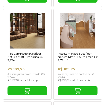
Piso Laminado Eucafloor
Piso Laminado Eucafloor
Natura Matt - Itaparica Cx
Natura Matt - Louro Freijo Cx
2,77m²
2,77m²
R$ 109,75
R$ 109,75
4x sem juros no cartão de R$
4x sem juros no cartão de R$
27,44
27,44
R$ 102,07 no boleto ou pix
R$ 102,07 no boleto ou pix