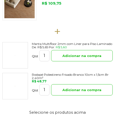
+
Manta Multifloor 2mm com Liner para Piso Laminado
De:
R$ 5,65
Por:
R$ 5,60
Adicionar na compra
Qtd:
Rodapé Poliestireno Frisado Branco 10cm x 1,5cm Br
2,40m²
R$ 48,77
Adicionar na compra
Qtd:
Selecione os produtos acima
para comprar junto do produto