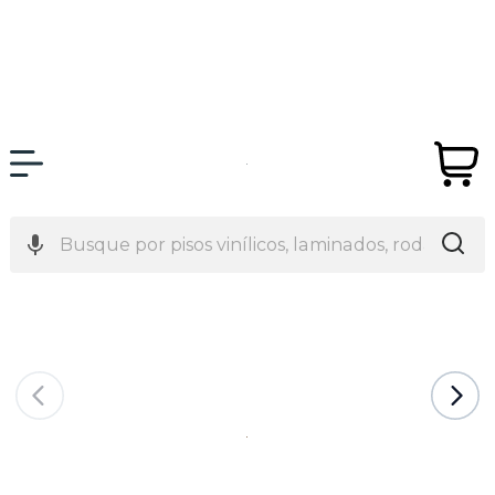
Página Inicial
Pisos Laminados
Eucafloor
Natura Matt
Promoção