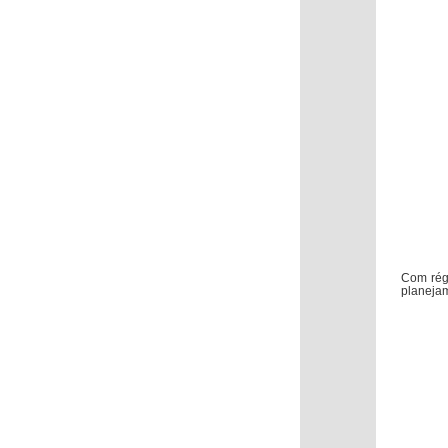
Com régu
planejam