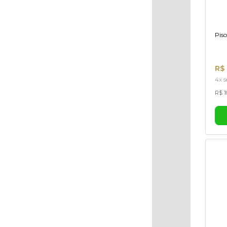
Pis
R$
4x s
R$ 1