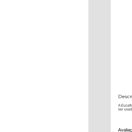
Descr
A Eucafl
ser usad
Avalia