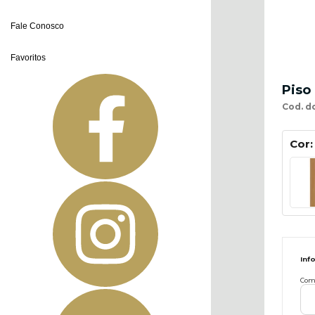
Fale Conosco
Favoritos
Piso
Cod. d
Cor
Inf
Com