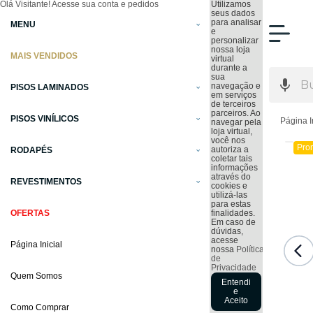
Olá Visitante!
Acesse sua conta e pedidos
Utilizamos
seus dados
para analisar
MENU
e
personalizar
nossa loja
MAIS VENDIDOS
virtual
durante a
sua
navegação e
PISOS LAMINADOS
em serviços
de terceiros
parceiros. Ao
PISOS VINÍLICOS
Página I
navegar pela
loja virtual,
você nos
Pro
autoriza a
RODAPÉS
coletar tais
informações
através do
REVESTIMENTOS
cookies e
utilizá-las
para estas
OFERTAS
finalidades.
Em caso de
dúvidas,
acesse
Página Inicial
nossa
Política
de
Privacidade
Quem Somos
Entendi
e
Aceito
Como Comprar