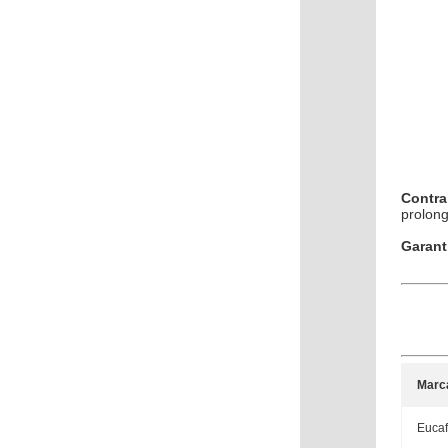
Contra
prolong
Garant
Marc
Eucaf