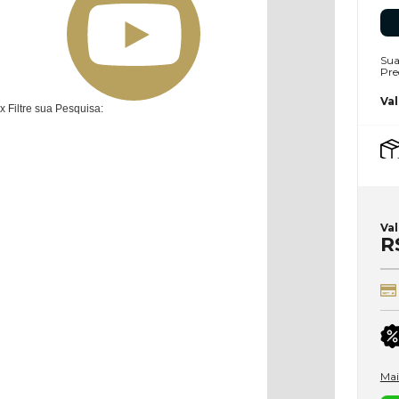
Sua
Pre
Val
x
Filtre sua Pesquisa:
Va
R
Mai