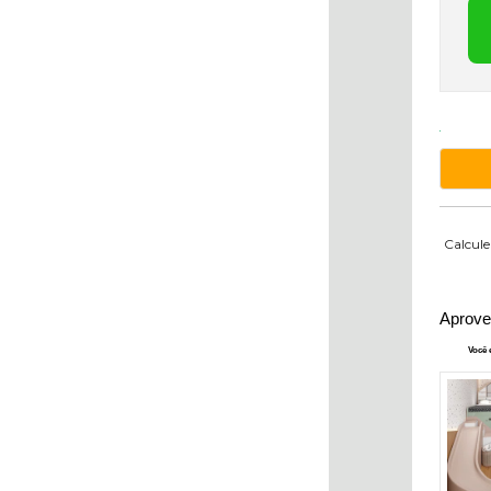
Calcule
Aprove
Você 