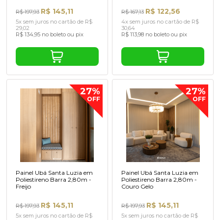
R$ 145,11
R$ 122,56
R$ 197,93
R$ 167,13
5x sem juros no cartão de R$
4x sem juros no cartão de R$
29,02
30,64
R$ 134,95 no boleto ou pix
R$ 113,98 no boleto ou pix
27%
27%
OFF
OFF
Painel Ubá Santa Luzia em
Painel Ubá Santa Luzia em
Poliestireno Barra 2,80m -
Poliestireno Barra 2,80m -
Freijo
Couro Gelo
R$ 145,11
R$ 145,11
R$ 197,93
R$ 197,93
5x sem juros no cartão de R$
5x sem juros no cartão de R$