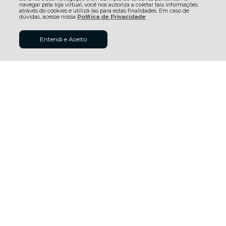
navegar pela loja virtual, você nos autoriza a coletar tais informações
através do cookies e utilizá-las para estas finalidades. Em caso de
dúvidas, acesse nossa
Política de Privacidade
R$ 79,52
Entendi e Aceito
ADICIONAR AO
à vista no boleto ou pix
CARRINHO
(7% Desconto)
Economize
R$ 5,99