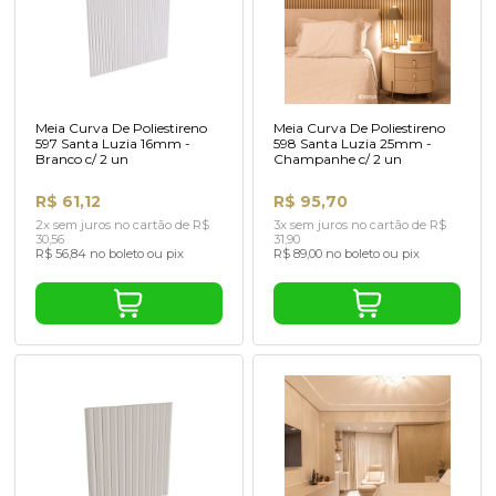
Meia Curva De Poliestireno
Meia Curva De Poliestireno
597 Santa Luzia 16mm -
598 Santa Luzia 25mm -
Branco c/ 2 un
Champanhe c/ 2 un
R$ 61,12
R$ 95,70
2x sem juros no cartão de R$
3x sem juros no cartão de R$
30,56
31,90
R$ 56,84 no boleto ou pix
R$ 89,00 no boleto ou pix