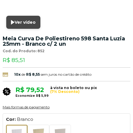
Ver vídeo
Meia Curva De Poliestireno 598 Santa Luzia
25mm - Branco c/ 2 un
Cod. do Produto: 852
R$ 85,51
10x
de
R$ 8,55
sem juros no cartão de crédito
à vista no boleto ou pix
R$ 79,52
(7% Desconto)
Economize
R$ 5,99
Mais formas de pagamento
Cor:
Branco