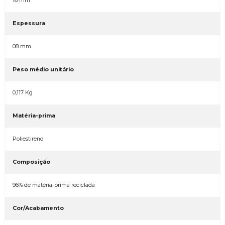
16 mm
Espessura
08 mm
Peso médio unitário
0,117 Kg
Matéria-prima
Poliestireno
Composição
96% de matéria-prima reciclada
Cor/Acabamento