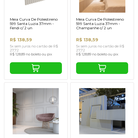
Meia Curva De Poliestireno
Meia Curva De Poliestireno
599 Santa Luzia 37mm -
599 Santa Luzia 37mm -
Fendi c/ 2 un
Champanhe c/ 2 un
R$ 138,59
R$ 138,59
5x sem juros no cartão de R$
5x sem juros no cartão de R$
27,72
27,72
R$ 128,89 no boleto ou pix
R$ 128,89 no boleto ou pix