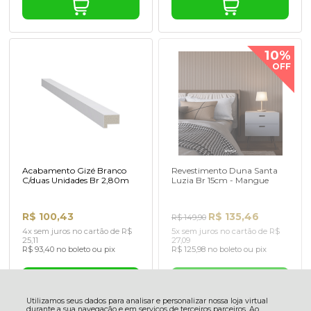
10%
OFF
Acabamento Gizé Branco
Revestimento Duna Santa
C/duas Unidades Br 2,80m
Luzia Br 15cm - Mangue
R$ 100,43
R$ 135,46
R$ 149,90
4x sem juros no cartão de R$
5x sem juros no cartão de R$
25,11
27,09
R$ 93,40 no boleto ou pix
R$ 125,98 no boleto ou pix
Utilizamos seus dados para analisar e personalizar nossa loja virtual
durante a sua navegação e em serviços de terceiros parceiros. Ao