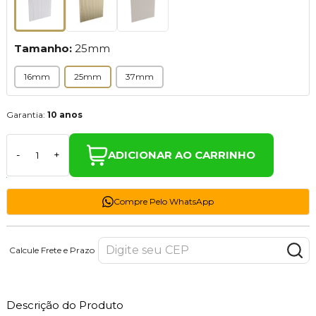
Tamanho:
25mm
16mm
25mm
37mm
Garantia:
10 anos
ADICIONAR AO CARRINHO
-
+
Compre Pelo WhatsApp
Calcule Frete e Prazo
Descrição do Produto