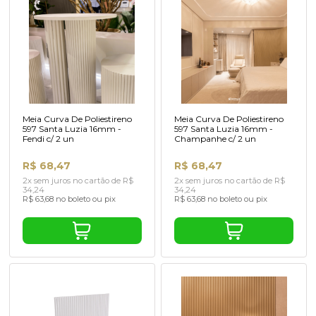
Meia Curva De Poliestireno
Meia Curva De Poliestireno
597 Santa Luzia 16mm -
597 Santa Luzia 16mm -
Fendi c/ 2 un
Champanhe c/ 2 un
R$ 68,47
R$ 68,47
2x sem juros no cartão de R$
2x sem juros no cartão de R$
34,24
34,24
R$ 63,68 no boleto ou pix
R$ 63,68 no boleto ou pix