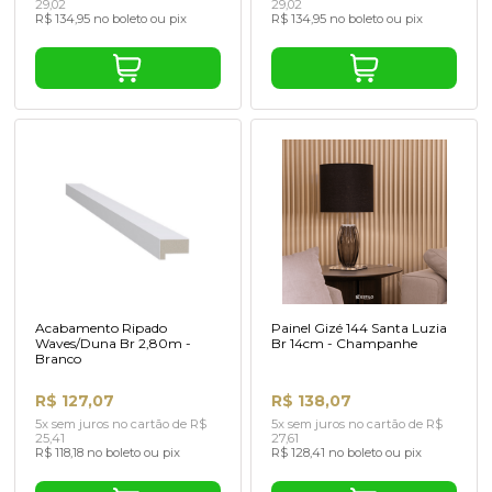
29,02
29,02
R$ 134,95 no boleto ou pix
R$ 134,95 no boleto ou pix
Acabamento Ripado
Painel Gizé 144 Santa Luzia
Waves/Duna Br 2,80m -
Br 14cm - Champanhe
Branco
R$ 127,07
R$ 138,07
5x sem juros no cartão de R$
5x sem juros no cartão de R$
25,41
27,61
R$ 118,18 no boleto ou pix
R$ 128,41 no boleto ou pix