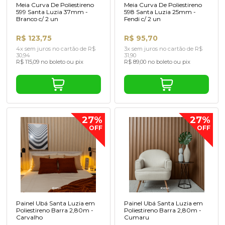
Meia Curva De Poliestireno
Meia Curva De Poliestireno
599 Santa Luzia 37mm -
598 Santa Luzia 25mm -
Branco c/ 2 un
Fendi c/ 2 un
R$ 123,75
R$ 95,70
4x sem juros no cartão de R$
3x sem juros no cartão de R$
30,94
31,90
R$ 115,09 no boleto ou pix
R$ 89,00 no boleto ou pix
27%
27%
OFF
OFF
Painel Ubá Santa Luzia em
Painel Ubá Santa Luzia em
Poliestireno Barra 2,80m -
Poliestireno Barra 2,80m -
Carvalho
Cumaru