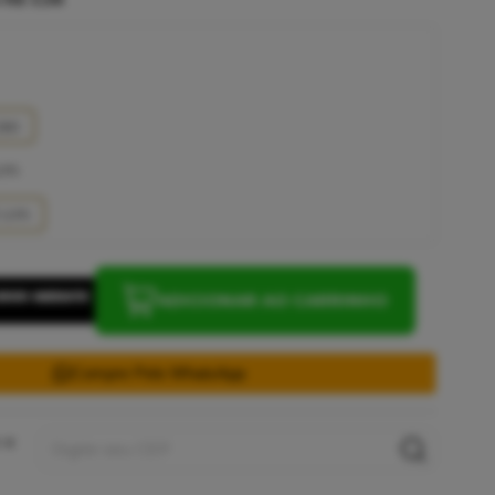
iso
cm
0 cm
ADICIONAR AO CARRINHO
Compre Pelo WhatsApp
 e