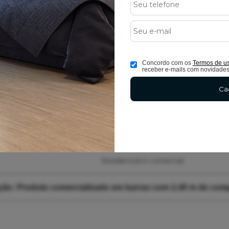
10 cm
1,5 cm
2,40 m
Concordo com os
Termos de u
receber e-mails com novidade
05 Anos
Ca
1070 g
Interno
Residencial e comercial
ão: Produto comercializado em barras com 2,40 m de com