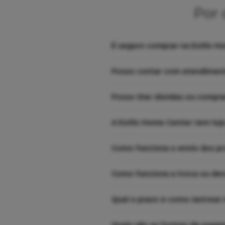
Por 
É seguro comprar na Estilo H
Posso contar com atendiment
Posso tirar dúvidas ou compr
A Estilo Home Center tem loja
Como funciona o envio dos p
Como funciona a troca ou de
Qual o prazo e como rastrear