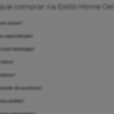
que comprar na Estilo Home Ce
ome Center?
o especializado?
ar pelo WhatsApp?
 física?
rodutos?
volução dos produtos?
 meu pedido?