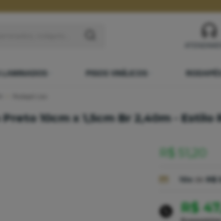
ATENDIME
S LAMINADOS
PISOS VINÍLICOS
RODAPÉ
os
Rodapé Liso
 Preto 10cm x 1,5cm Br 2,40m - Estil
R$ 51,20
10x
de
R$ 
R$ 47
Economiz