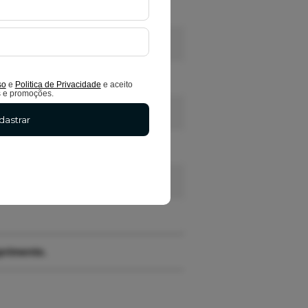
so
e
Politica de Privacidade
e aceito
s e promoções.
dastrar
primento.