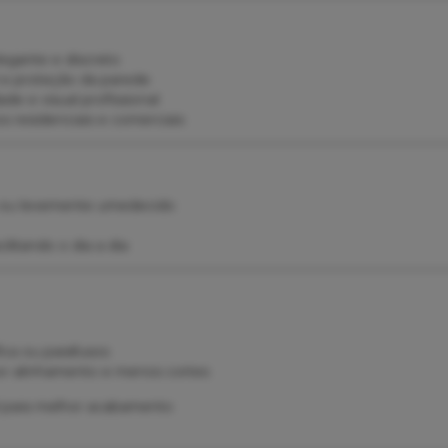
gante e discreto
 e proteção da parede
ade e visual profissional
s residenciais e comerciais
 ou levemente umedecido
ilitando o dia a dia
ica ou parafusos
or alinhamento e menos cortes
l para melhor acabamento