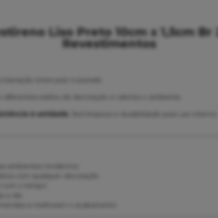
tireno Liso Preto 10cm x 1,5cm Br 
Revestimentos
transição entre piso e parede.
 diferentes estilos de decoração e valoriza o ambiente.
istência à umidade
, fácil limpeza e durabilidade para uso interno.
 para ambientes modernos
mbina com qualquer decoração
fa com o tempo
a a dia
emendas e melhoram o acabamento