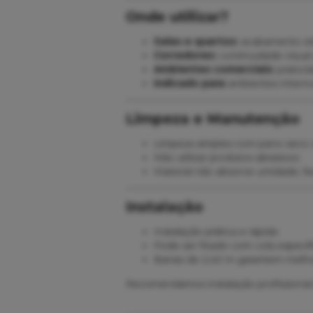
Onde utilizar?
Salas e quartos:
acabamento ele
Corredores:
continuidade visual
Ambientes comerciais:
praticid
Indicado para
ambientes interno
Limpeza e Manutenção
Limpeza simples com pano seco
Não utilizar produtos abrasivos
Material não absorve umidade, fac
Instalação
Instalação prática e rápida
Pode ser fixado com cola específ
Barras de 2,40 m garantem melh
Recomendamos instalação profissiona