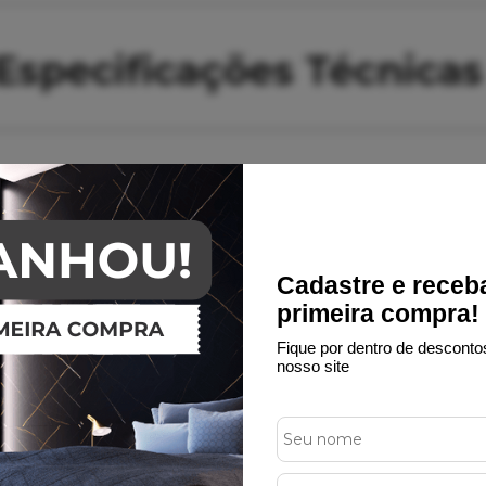
Especificações Técnica
Rodapé
Poliestireno
Cadastre e receb
Estilo Revestimentos
primeira compra!
Preto
Fique por dentro de desconto
nosso site
Liso
RPL-100-2