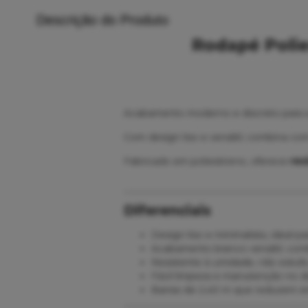
Descrição do Produto
Rodapé Polies
Acabamento moderno e discreto para a 
Com design liso e versátil, combina com
Fabricado em poliestireno, oferece
res
Diferenciais
Design liso e minimalista, ideal
Acabamento branco versátil, co
Resistente à umidade, não estu
Fácil limpeza e manutenção no di
Barras de 2,40 m que reduzem 