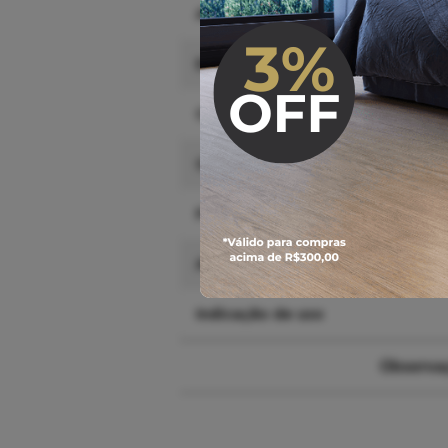
Altura
Espessura
Comprimento
Garantia
Peso aproximado
Ambiente de uso
Indicação de uso
Observaç