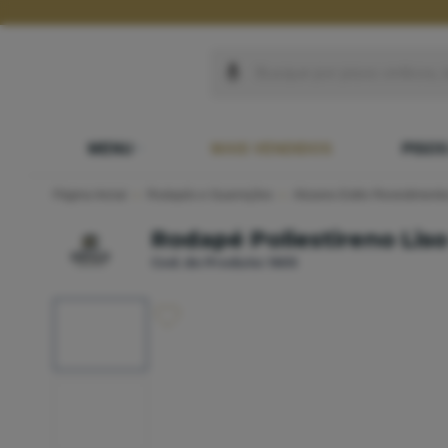
MENU
MAIS VENDIDOS
PISO
Página Inicial
Rodapés e Guarnições
Alizares Estilo Revestiment
Rodapé Poliestireno Liso
Cod. do Produto: 1605