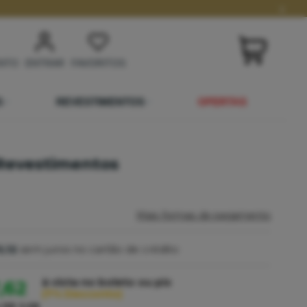
x
NTO
ENTRAR
FAVORITOS
S
REVESTIMENTOS
OFERTAS
o Revestimentos
Mais formas de pagamento
5,12
sem juros no cartão de crédito
à vista no boleto ou pix
,62
(7% Desconto)
e
R$ 3,58