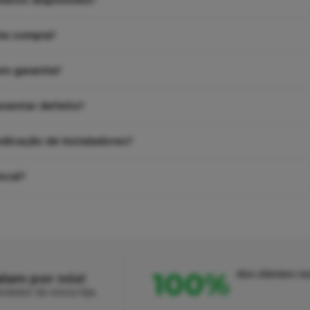
mento disponíveis?
ira compra?
em garantia?
esentar defeito?
ndicação de instaladores?
ocal?
100%
dos clientes 
alam por nós!
odutos da nossa loja.