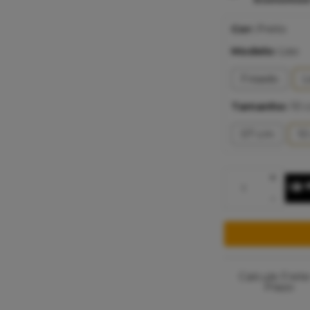
Cor:
Preto
Modelo:
Liso
Frisado
L
Tamanho:
10 
07 cm
1
+
-
Calcule Frete
Prazo