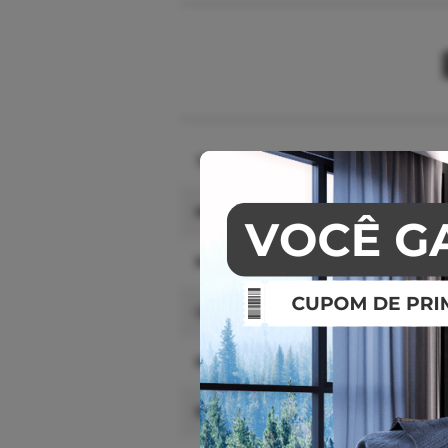
Tipo de produto
Material
Marca
Cor
Modelo
Referência