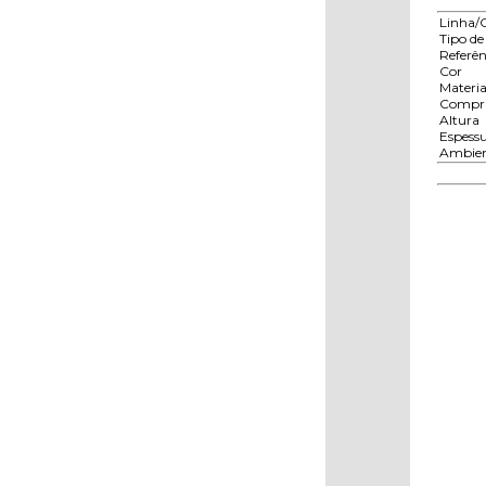
Linha/
Tipo de
Referên
Cor
Materia
Compr
Altura
Espess
Ambien