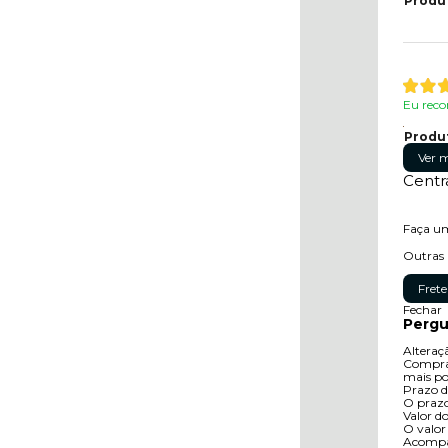
Produ
Eu reco
Produ
Ver m
Centr
Faça um
Outras 
Frete
Fechar
Pergu
Alteraç
Compras
mais po
Prazo d
O prazo
Valor do
O valor
Acompa