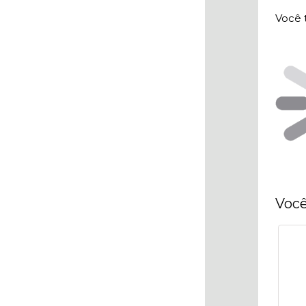
Você 
Você