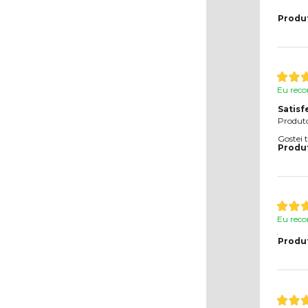
Produ
Eu reco
Satisf
Produto
Gostei 
Produ
Eu reco
Produ