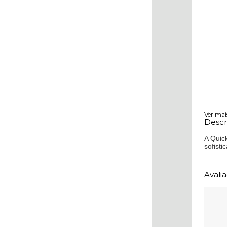
Ver mai
Descr
A Quic
sofisti
Avali