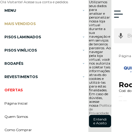
Olá Visitante!
Acesse sua conta e pedidos
Utilizamos
seus dados
para
MENU
analisar e
personalizar
nossa loja
MAIS VENDIDOS
virtual
durante a
sua
navegação e
PISOS LAMINADOS
em serviços
de terceiros
parceiros. Ao
PISOS VINÍLICOS
navegar
pela loja
Página 
virtual, você
nos autoriza
RODAPÉS
a coletar tais
informações
através do
REVESTIMENTOS
cookies e
utilizá-las
Rod
para estas
OFERTAS
finalidades.
Cod. do
Em caso de
dúvidas,
acesse
Página Inicial
nossa
Política
de
Privacidade
Quem Somos
Entendi
e Aceito
Como Comprar