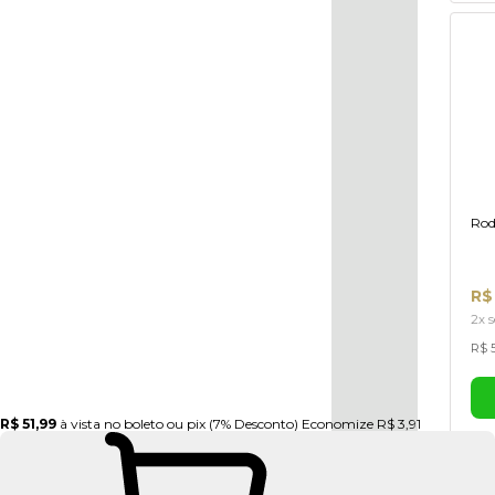
Rod
R$
2x s
R$ 5
R$ 51,99
à vista no boleto ou pix
(7% Desconto)
Economize
R$ 3,91