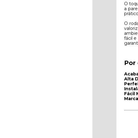
O toqu
a pare
prátic
O roda
valori
ambien
fácil 
garant
Por
Acab
Alta 
Perfe
Instal
Fácil
Marca