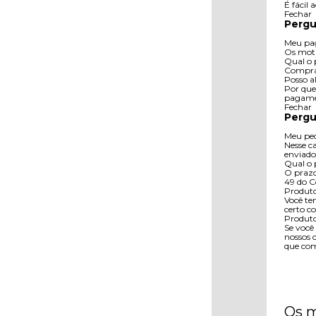
É fácil
Fechar
Pergu
Meu pag
Os moti
Qual o 
Compra 
Posso a
Por que
pagamen
Fechar
Pergu
Meu ped
Nesse c
enviado
Qual o 
O prazo 
49 do C
Produto
Você te
certo c
Produto
Se você
nossos 
que com
Os m