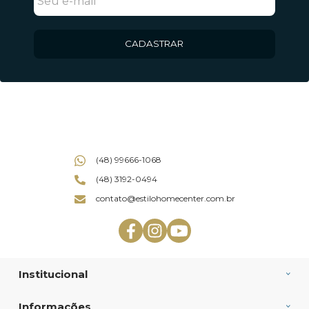
CADASTRAR
(48) 99666-1068
(48) 3192-0494
contato@estilohomecenter.com.br
Institucional
Informações