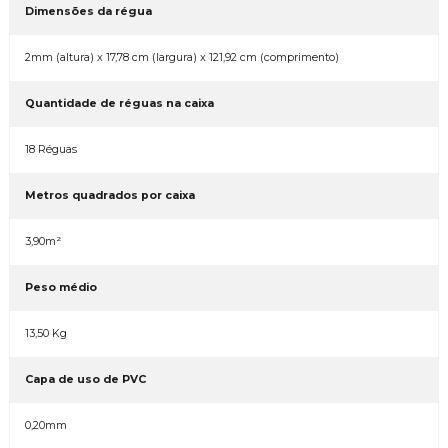
Dimensões da régua
2mm (altura) x 17,78 cm (largura) x 121,92 cm (comprimento)
Quantidade de réguas na caixa
18 Réguas
Metros quadrados por caixa
3,90m²
Peso médio
13,50 Kg
Capa de uso de PVC
0,20mm