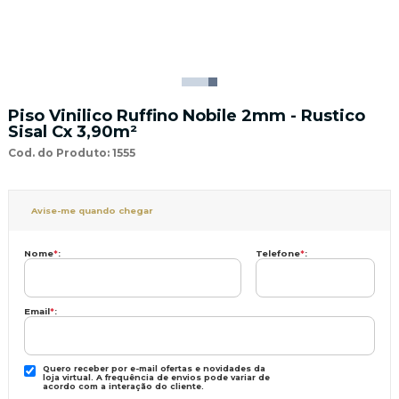
Piso Vinilico Ruffino Nobile 2mm - Rustico
Sisal Cx 3,90m²
Cod. do Produto: 1555
Avise-me quando chegar
Nome
*
:
Telefone
*
:
Email
*
:
Quero receber por e-mail ofertas e novidades da
loja virtual. A frequência de envios pode variar de
acordo com a interação do cliente.