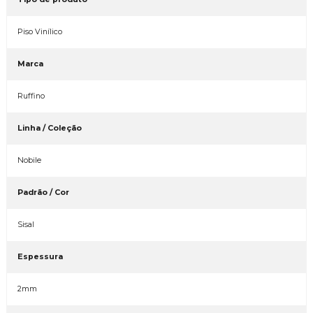
Piso Vinílico
Marca
Ruffino
Linha / Coleção
Nobile
Padrão / Cor
Sisal
Espessura
2mm