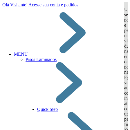
Olá Visitante!
Acesse sua conta e pedidos
Ut
se
par
e
per
nos
vir
dur
na
MENU
em
Pisos Laminados
de 
par
nav
loj
vo
aut
col
in
atr
coo
Quick Step
uti
par
fin
Em