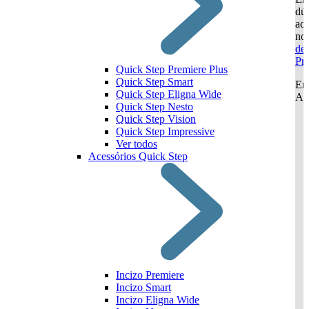
dúv
ace
no
de
Pr
Quick Step Premiere Plus
Quick Step Smart
Ent
Quick Step Eligna Wide
Ac
Quick Step Nesto
Quick Step Vision
Quick Step Impressive
Ver todos
Acessórios Quick Step
Incizo Premiere
Incizo Smart
Incizo Eligna Wide