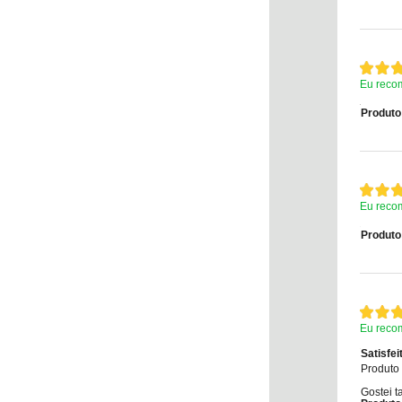
Eu reco
Produto
Eu reco
Produto
Eu reco
Satisfe
Produto 
Gostei t