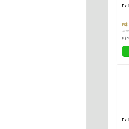
Perf
R$
3x s
R$ 7
Per