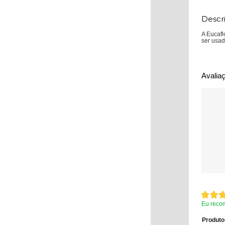
Descr
A Eucafl
ser usad
Avalia
Eu reco
Produto