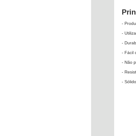
Pri
- Produ
- Utili
- Durab
- Fácil
- Não 
- Resis
- Sólid