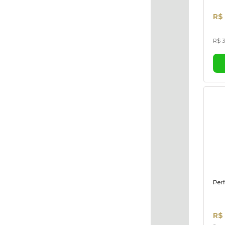
R$
R$ 3
Per
R$