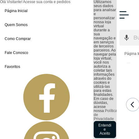
Olá Visitante!
Acesse sua conta e pedidos
Utilizamos
seus dados
para analisar
Página Inicial
e
personalizar
nossa loja
Quem Somos
virtual
durante a
sua
navegação e
Como Comprar
em serviços
de terceiros
parceiros. Ao
Fale Conosco
Página I
navegar pela
loja virtual,
você nos
autoriza a
Favoritos
coletar tais
informações
através do
cookies e
utilizá-las
para estas
finalidades.
Em caso de
dúvidas,
acesse
nossa
Política
de
Privacidade
Entendi
e
Aceito