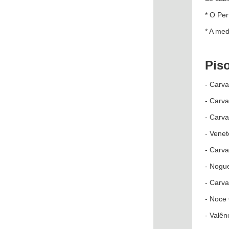
* O Per
* A med
Pis
- Carv
- Carv
- Carv
- Venet
- Carva
- Nogu
- Carv
- Noce
- Valên