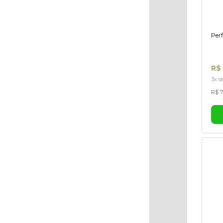
Perf
R$
3x s
R$ 7