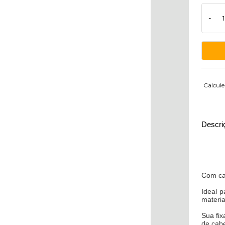
-
Calcule
Descri
Com car
Ideal 
materia
Sua fix
de cabe