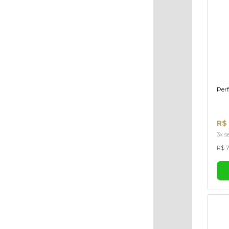
Perf
R$
3x s
R$ 7