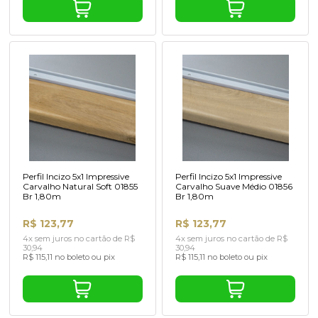
Perfil Incizo 5x1 Impressive
Perfil Incizo 5x1 Impressive
Carvalho Natural Soft 01855
Carvalho Suave Médio 01856
Br 1,80m
Br 1,80m
R$ 123,77
R$ 123,77
4x sem juros no cartão de R$
4x sem juros no cartão de R$
30,94
30,94
R$ 115,11 no boleto ou pix
R$ 115,11 no boleto ou pix