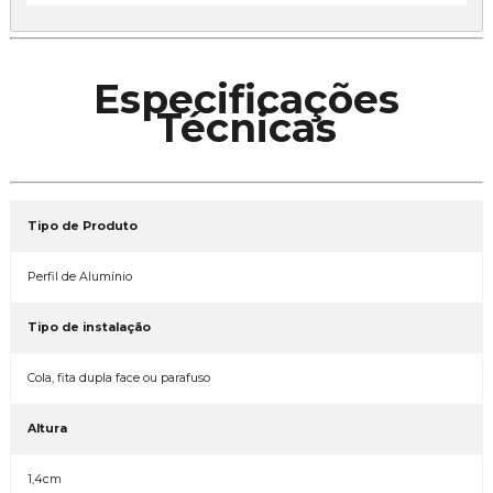
Especificações
Técnicas
Tipo de Produto
Perfil de Alumínio
Tipo de instalação
Cola, fita dupla face ou parafuso
Altura
1,4cm