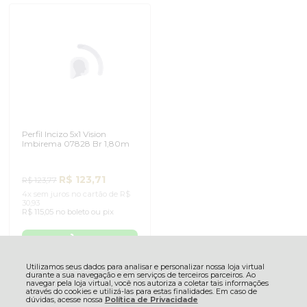
Perfil Incizo 5x1 Vision
Perfil Incizo 5x1 Smart
Imbirema 07828 Br 1,80m
Carvalho Biscoito Marrom
05794 Br 1,80m
R$ 123,71
R$ 123,71
R$ 123,77
R$ 123,77
4x sem juros no cartão de R$
4x sem juros no cartão de R$
30,93
30,93
R$ 115,05 no boleto ou pix
R$ 115,05 no boleto ou pix
Utilizamos seus dados para analisar e personalizar nossa loja virtual
durante a sua navegação e em serviços de terceiros parceiros. Ao
navegar pela loja virtual, você nos autoriza a coletar tais informações
através do cookies e utilizá-las para estas finalidades. Em caso de
dúvidas, acesse nossa
Política de Privacidade