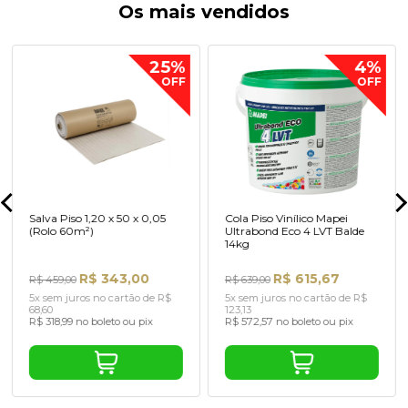
Os mais vendidos
25%
4%
OFF
OFF
Salva Piso 1,20 x 50 x 0,05
Cola Piso Vinílico Mapei
(Rolo 60m²)
Ultrabond Eco 4 LVT Balde
14kg
R$ 343,00
R$ 615,67
R$ 459,00
R$ 639,00
5x sem juros no cartão de R$
5x sem juros no cartão de R$
68,60
123,13
R$ 318,99 no boleto ou pix
R$ 572,57 no boleto ou pix