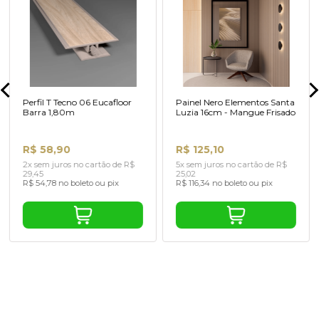
Perfil T Tecno 06 Eucafloor
Painel Nero Elementos Santa
Barra 1,80m
Luzia 16cm - Mangue Frisado
R$ 58,90
R$ 125,10
2x sem juros no cartão de R$
5x sem juros no cartão de R$
29,45
25,02
R$ 54,78 no boleto ou pix
R$ 116,34 no boleto ou pix