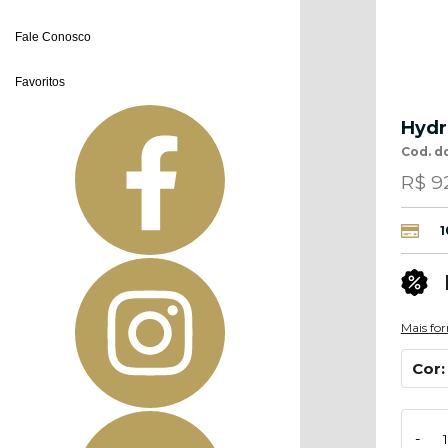
Fale Conosco
Favoritos
Hydr
Cod. d
R$ 9
1
Mais fo
Cor
-