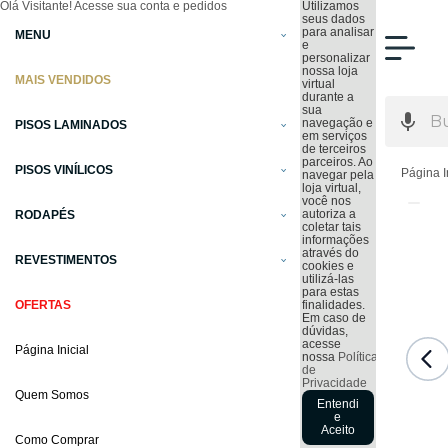
Olá Visitante!
Acesse sua conta e pedidos
Utilizamos
seus dados
para analisar
MENU
e
personalizar
nossa loja
MAIS VENDIDOS
virtual
durante a
sua
navegação e
PISOS LAMINADOS
em serviços
de terceiros
parceiros. Ao
PISOS VINÍLICOS
Página I
navegar pela
loja virtual,
você nos
autoriza a
RODAPÉS
coletar tais
informações
através do
REVESTIMENTOS
cookies e
utilizá-las
para estas
OFERTAS
finalidades.
Em caso de
dúvidas,
acesse
Página Inicial
nossa
Política
de
Privacidade
Quem Somos
Entendi
e
Aceito
Como Comprar