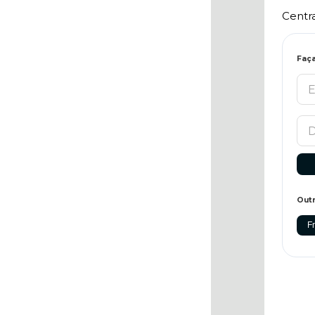
Centr
Faça
Outr
Fr