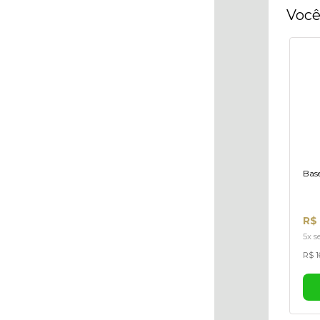
Você
Base
R$
5x s
R$ 1