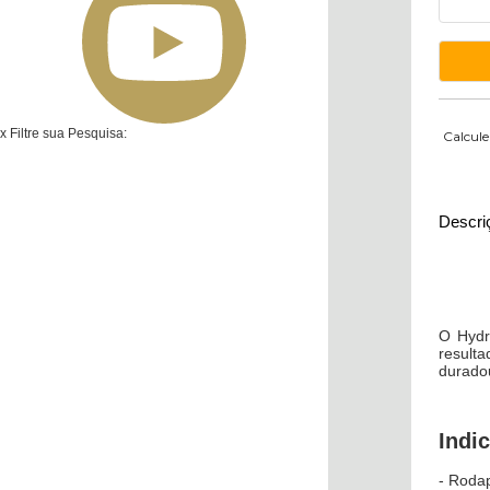
x
Filtre sua Pesquisa:
Calcule
Descri
O Hydr
resulta
duradou
Indi
- Roda