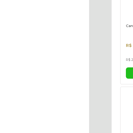
Can
R$ 
R$ 2