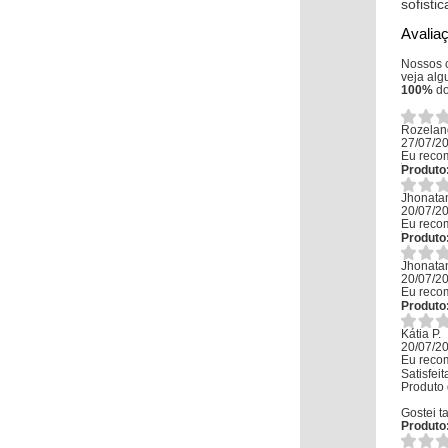
sofisti
Avalia
Nossos c
veja alg
100%
do
Rozelan
27/07/2
Eu reco
Produto
Jhonata
20/07/2
Eu reco
Produto
Jhonata
20/07/2
Eu reco
Produto
Kátia P.
20/07/2
Eu reco
Satisfei
Produto 
Gostei t
Produto