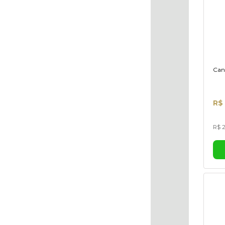
Can
R$ 
R$ 2