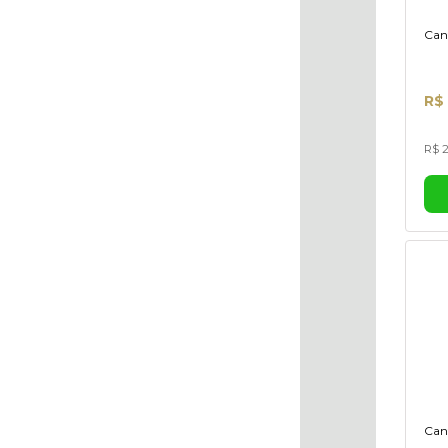
Can
R$ 
R$ 2
Can