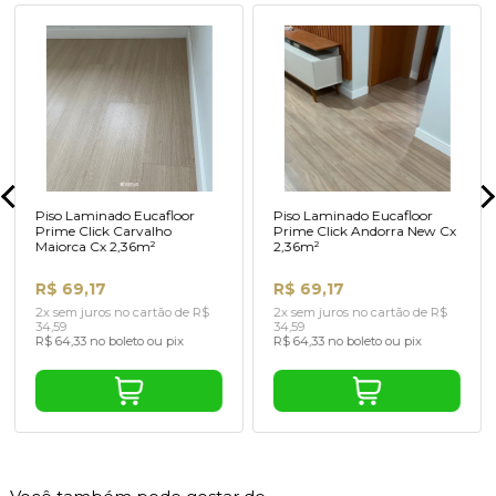
Piso Laminado Eucafloor
Piso Laminado Eucafloor
Prime Click Carvalho
Prime Click Andorra New Cx
Maiorca Cx 2,36m²
2,36m²
R$ 69,17
R$ 69,17
2x sem juros no cartão de R$
2x sem juros no cartão de R$
34,59
34,59
R$ 64,33 no boleto ou pix
R$ 64,33 no boleto ou pix