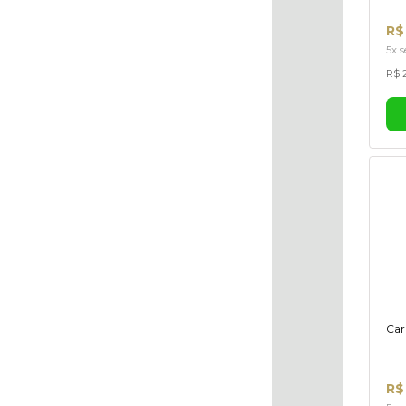
R$
5x s
R$ 2
Car
R$