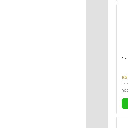
Car
R$
5x s
R$ 2