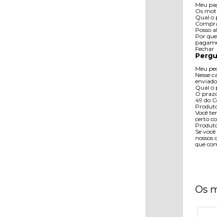
Meu pag
Os moti
Qual o 
Compra 
Posso a
Por que
pagamen
Fechar
Pergu
Meu ped
Nesse c
enviado
Qual o 
O prazo 
49 do C
Produto
Você te
certo c
Produto
Se você
nossos 
que com
Os m