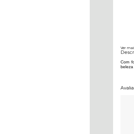
Ver mai
Descr
Com fo
beleza 
Avali