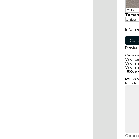
7013
Taman
Único
Inform
Calc
Precisa
Cada c
Valor de
Valor 
Valor
m
10x
de
R$ 1.3
Mais f
Compre