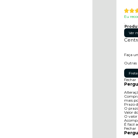
Eu reco
Produ
Ver m
Centr
Faça um
Outras 
Frete
Fechar
Pergu
Alteraç
Compras
mais po
Prazo d
O prazo
Valor do
O valor
Acompa
É fácil
Fechar
Pergu