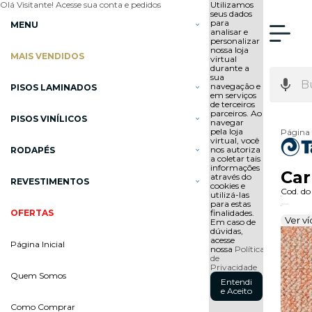
Olá Visitante!
Acesse sua conta e pedidos
Utilizamos
seus dados
para
MENU
analisar e
personalizar
nossa loja
MAIS VENDIDOS
virtual
durante a
sua
navegação e
PISOS LAMINADOS
em serviços
de terceiros
parceiros. Ao
PISOS VINÍLICOS
navegar
pela loja
Página 
virtual, você
nos autoriza
RODAPÉS
a coletar tais
informações
Car
através do
REVESTIMENTOS
cookies e
Cod. do
utilizá-las
para estas
OFERTAS
finalidades.
Ver v
Em caso de
dúvidas,
acesse
Página Inicial
nossa
Política
de
Privacidade
Quem Somos
Entendi
e Aceito
Como Comprar