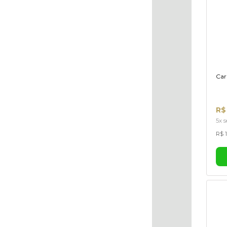
Car
R$
5x s
R$ 1