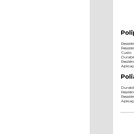
Poli
Resistê
Resist
Custo
Durabil
Resiliên
Aplicaç
Poli
Durabil
Resiliên
Resist
Aplicaç