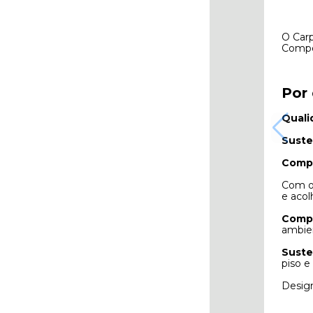
O Carp
Compo
Por 
Quali
Suste
Compr
Com o 
e acol
Comp
ambien
Suste
piso e
Design