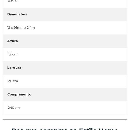
00314
Dimensões
12 x 26mm x 2,4m
Altura
1,2 cm
Largura
2,6 cm
Comprimento
240 cm