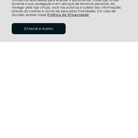
Utilizamos seus dados para analisar e personalizar nossa loja virtual
durante a sua navegação e em serviços de terceiros parceiros. Ao
navegar pela loja virtual, você nos autoriza a coletar tais informações
através do cookies e utilizá-las para estas finalidades. Em caso de
dúvidas, acesse nossa
Política de Privacidade
R$ 25,40
Entendi e Aceito
ADICIONAR AO
à vista no boleto ou pix
CARRINHO
(7% Desconto)
Economize
R$ 1,91
Cantoneira Ripado Em L
Cantoneira Ripado em L
Eucatex RU Preto - Br 2,70m
Eucatex RU Louro Freijó - Br
2,70m
R$ 99,85
R$ 99,85
3x sem juros no cartão de R$
3x sem juros no cartão de R$
33,28
33,28
R$ 92,86 no boleto ou pix
R$ 92,86 no boleto ou pix