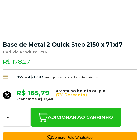
Base de Metal 2 Quick Step 2150 x 71 x17
Cod. do Produto: 776
R$ 178,27
10x
de
R$ 17,83
sem juros no cartão de crédito
à vista no boleto ou pix
R$ 165,79
(7% Desconto)
Economize
R$ 12,48
ADICIONAR AO CARRINHO
-
+
Compre Pelo WhatsApp