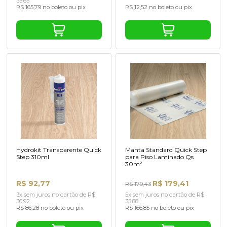
35,65
R$ 165,79 no boleto ou pix
R$ 12,52 no boleto ou pix
Hydrokit Transparente Quick
Manta Standard Quick Step
Step 310ml
para Piso Laminado Qs
30m²
R$ 92,77
R$ 179,41
R$ 179,43
3x sem juros no cartão de R$
5x sem juros no cartão de R$
30,92
35,88
R$ 86,28 no boleto ou pix
R$ 166,85 no boleto ou pix