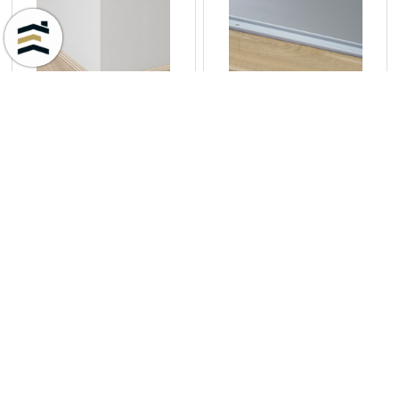
Cantoneira Smart Carvalho
Perfil Incizo 5x1 Impressive
Natural Havana 01656 Br
Carvalho Suave Médio 01856
2,40m
Br 1,80m
R$ 27,31
R$ 123,77
4x sem juros no cartão de R$
30,94
R$ 25,40 no boleto ou pix
R$ 115,11 no boleto ou pix