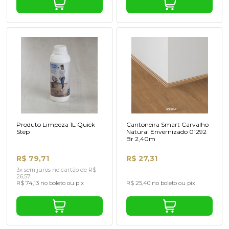
Produto Limpeza 1L Quick
Cantoneira Smart Carvalho
Step
Natural Envernizado 01292
Br 2,40m
R$ 79,71
R$ 27,31
3x sem juros no cartão de R$
26,57
R$ 74,13 no boleto ou pix
R$ 25,40 no boleto ou pix