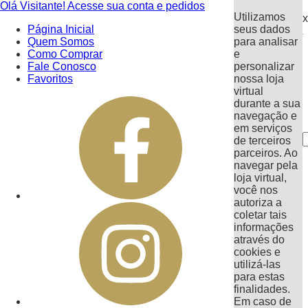
Olá Visitante!
Acesse sua conta e pedidos
Utilizamos
x
Página Inicial
seus dados
Quem Somos
para analisar
Como Comprar
e
Fale Conosco
personalizar
Favoritos
nossa loja
virtual
durante a sua
navegação e
em serviços
de terceiros
parceiros. Ao
navegar pela
loja virtual,
você nos
autoriza a
coletar tais
informações
através do
cookies e
utilizá-las
para estas
finalidades.
Em caso de