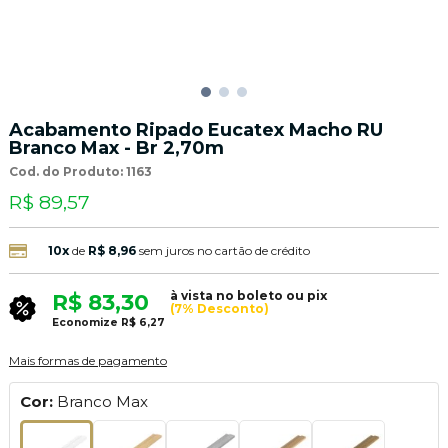
Acabamento Ripado Eucatex Macho RU
Branco Max - Br 2,70m
Cod. do Produto: 1163
R$ 89,57
10x
de
R$ 8,96
sem juros no cartão de crédito
à vista no boleto ou pix
R$ 83,30
(7% Desconto)
Economize
R$ 6,27
Mais formas de pagamento
Cor:
Branco Max