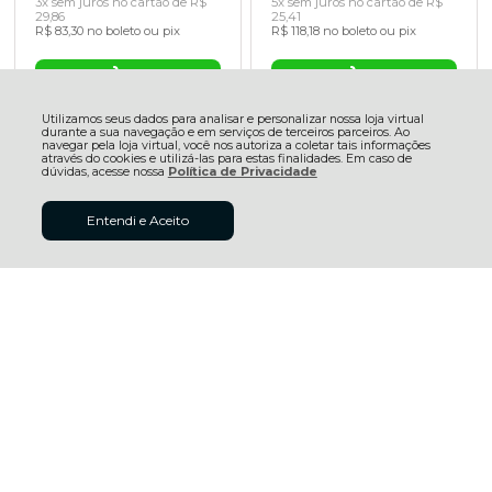
3x sem juros no cartão de R$
5x sem juros no cartão de R$
29,86
25,41
R$ 83,30 no boleto ou pix
R$ 118,18 no boleto ou pix
Utilizamos seus dados para analisar e personalizar nossa loja virtual
durante a sua navegação e em serviços de terceiros parceiros. Ao
navegar pela loja virtual, você nos autoriza a coletar tais informações
através do cookies e utilizá-las para estas finalidades. Em caso de
dúvidas, acesse nossa
Política de Privacidade
R$ 83,30
Entendi e Aceito
ADICIONAR AO
à vista no boleto ou pix
CARRINHO
(7% Desconto)
Economize
R$ 6,27
Acabamento Ripado/Waves
Acabamento Ripado/Waves
Cinza Titanium C/duas
Cinza Glacial C/duas
Unidades Br 2,80m
Unidades Br 2,80m
R$ 127,07
R$ 127,07
5x sem juros no cartão de R$
5x sem juros no cartão de R$
25,41
25,41
R$ 118,18 no boleto ou pix
R$ 118,18 no boleto ou pix